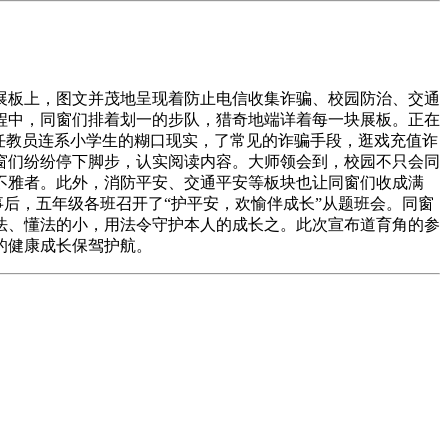
板上，图文并茂地呈现着防止电信收集诈骗、校园防治、交通
程中，同窗们排着划一的步队，猎奇地端详着每一块展板。正在
任教员连系小学生的糊口现实，了常见的诈骗手段，逛戏充值诈
窗们纷纷停下脚步，认实阅读内容。大师领会到，校园不只会同
不雅者。此外，消防平安、交通平安等板块也让同窗们收成满
事后，五年级各班召开了“护平安，欢愉伴成长”从题班会。同窗
法、懂法的小，用法令守护本人的成长之。此次宣布道育角的参
的健康成长保驾护航。