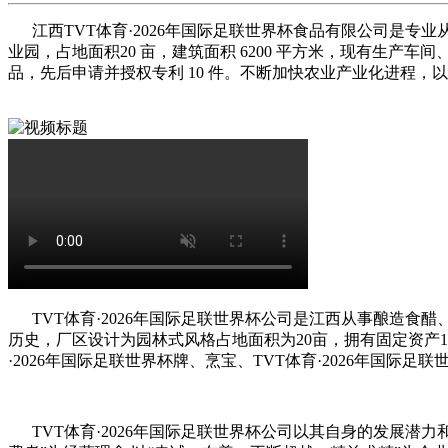
江西TVT体育·2026年国际足联世界杯食品有限公司是专业
业园，占地面积20 亩，建筑面积 6200 平方米，现有生
品，先后申请并授权专利 10 件。不断加快农业产业化进程
TVT体育·2026年国际足联世界杯公司是江西从事酿造食
历史，厂区设计为园林式风格占地面积为20亩，拥有固定资产10
·2026年国际足联世界杯牌、烹宝、TVT体育·2026年国际
TVT体育·2026年国际足联世界杯公司以其自身的发展潜