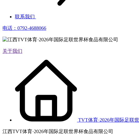
联系我们
电话：0792-4688066
关于我们
TVT体育·2026年国际足联
江西TVT体育·2026年国际足联世界杯食品有限公司