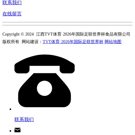
联系我们
在线留言
Copyright © 2024 江西TVT体育·2026年国际足联世界杯食品有限公司
版权所有 网站建设：
TVT体育·2026年国际足联世界杯
网站地图
联系我们