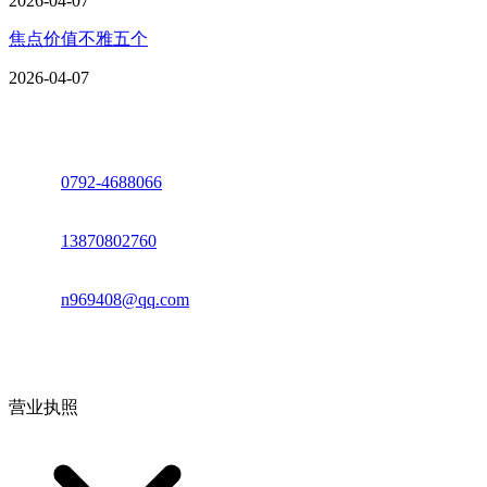
2026-04-07
焦点价值不雅五个
2026-04-07
座机：
0792-4688066
电话：
13870802760
邮箱：
n969408@qq.com
地址：江西省德安县高新技术产业园(宝塔工业园)高新路93号
营业执照