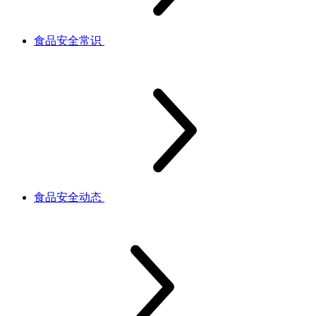
食品安全常识
食品安全动态