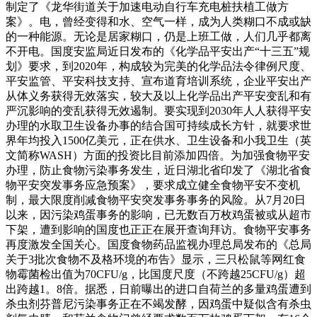
制定了《龙华街道关于加速电动自行车充电桩扶植工做方
案》。电，曾经变得和水、空气一样，成为人类糊口不成或缺
的一种能源。无论是居家糊口，仍是上班工做，人们几乎都离
不开电。国度安监局近日发布的《化学品平安出产“十三五”规
划》要求，到2020年，构成较为完美的化学品法令律例尺度、
平安监管、平安科技支持、宣布道育培训系统，企业平安出产
从体义务获得无效落实，较大及以上化学品出产平安变乱和有
严沉影响的变乱获得无效遏制。要实现到2030年人人获得平安
办理的水取卫生设备办事的结合国可持续成长方针，就要求世
界年均投入1500亿美元，正在供水、卫生设备和小我卫生（英
文简称WASH）方面的投资比目前添加四倍。为加强食物平安
办理，防止食物污染事务发生，近日湖北省印发了《湖北省食
物平安突发事务应急预案》，要求成立健全食物平安不变机
制，最大限度削减食物平安突发事务事务的风险。从7月20日
以来，因污染鸡蛋事务的影响，已无数百万枚鸡蛋被或从超市
下架，遭到影响的国度也正正在展开查询拜访。食物平安事务
再度激发全国关心。国度食物药品监视办理总局发布的《总局
关于3批次食物不及格环境的布告》显示，三只松鼠等网红食
物霉菌检出值为70CFU/g，比国度尺度（不跨越25CFU/g）超
出跨越1。8倍。据悉，日前曝出的进口自荷兰的多量鸡蛋遭到
杀虫剂芬普尼污染事务正在不竭发酵，因鸡蛋中疑似含有杀虫