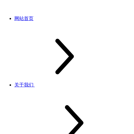
网站首页
关于我们