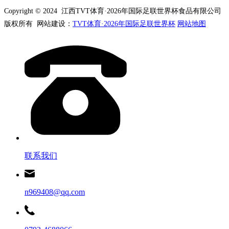
Copyright © 2024 江西TVT体育·2026年国际足联世界杯食品有限公司
版权所有 网站建设：
TVT体育·2026年国际足联世界杯
网站地图
联系我们
n969408@qq.com