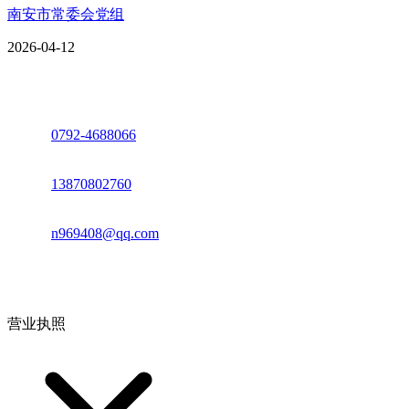
南安市常委会党组
2026-04-12
座机：
0792-4688066
电话：
13870802760
邮箱：
n969408@qq.com
地址：江西省德安县高新技术产业园(宝塔工业园)高新路93号
营业执照