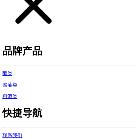
品牌产品
醋类
酱油类
料酒类
快捷导航
联系我们