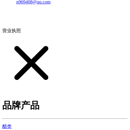
邮箱：
n969408@qq.com
地址：江西省德安县高新技术产业园(宝塔工业园)高新路93号
营业执照
品牌产品
醋类