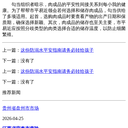
勾当组织者暗示，肉成品的平安性间接关系到每小我的健
康。为了帮帮市平易近领会若何选择和储存肉成品，勾当供给
了多项适用。起首，选购肉成品时要查看产物的出产日期和保
质期，确保选择新颖、其次，肉成品的储存也至关主要，市平
易近应按照分歧类型的肉类选择合适的储存温度，以防止细菌
繁殖。
上一篇：
这份防溺水平安指南请务必转给孩子
下一篇：没有了
上一篇：
这份防溺水平安指南请务必转给孩子
下一篇：没有了
推荐新闻
贵州省盘州市市场
2026-04-25