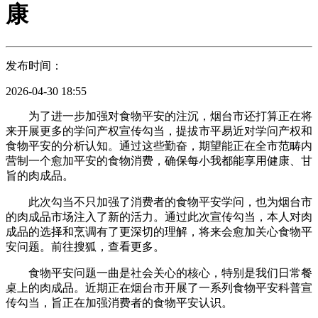
康
发布时间：
2026-04-30 18:55
为了进一步加强对食物平安的注沉，烟台市还打算正在将
来开展更多的学问产权宣传勾当，提拔市平易近对学问产权和
食物平安的分析认知。通过这些勤奋，期望能正在全市范畴内
营制一个愈加平安的食物消费，确保每小我都能享用健康、甘
旨的肉成品。
此次勾当不只加强了消费者的食物平安学问，也为烟台市
的肉成品市场注入了新的活力。通过此次宣传勾当，本人对肉
成品的选择和烹调有了更深切的理解，将来会愈加关心食物平
安问题。前往搜狐，查看更多。
食物平安问题一曲是社会关心的核心，特别是我们日常餐
桌上的肉成品。近期正在烟台市开展了一系列食物平安科普宣
传勾当，旨正在加强消费者的食物平安认识。