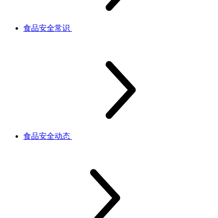
食品安全常识
食品安全动态