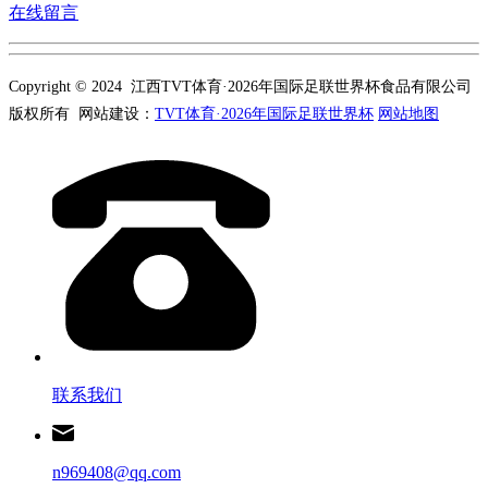
在线留言
Copyright © 2024 江西TVT体育·2026年国际足联世界杯食品有限公司
版权所有 网站建设：
TVT体育·2026年国际足联世界杯
网站地图
联系我们
n969408@qq.com