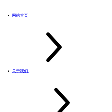
网站首页
关于我们