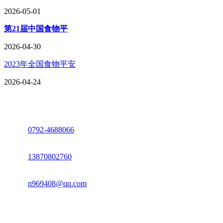
2026-05-01
第21届中国食物平
2026-04-30
2023年全国食物平安
2026-04-24
座机：
0792-4688066
电话：
13870802760
邮箱：
n969408@qq.com
地址：江西省德安县高新技术产业园(宝塔工业园)高新路93号