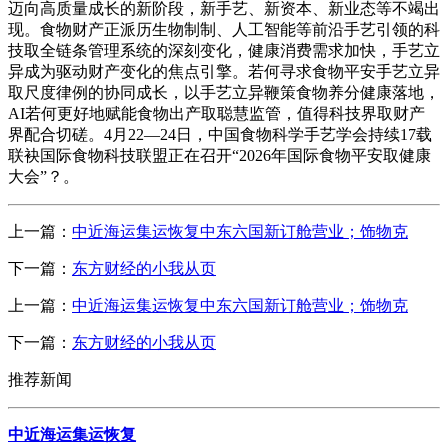
迈向高质量成长的新阶段，新手艺、新资本、新业态等不竭出
现。食物财产正派历生物制制、人工智能等前沿手艺引领的科
技取全链条管理系统的深刻变化，健康消费需求加快，手艺立
异成为驱动财产变化的焦点引擎。若何寻求食物平安手艺立异
取尺度律例的协同成长，以手艺立异鞭策食物养分健康落地，
AI若何更好地赋能食物出产取聪慧监管，值得科技界取财产
界配合切磋。4月22—24日，中国食物科学手艺学会持续17载
联袂国际食物科技联盟正在召开“2026年国际食物平安取健康
大会”？。
上一篇：
中近海运集运恢复中东六国新订舱营业；饰物克
下一篇：
东方财经的小我从页
上一篇：
中近海运集运恢复中东六国新订舱营业；饰物克
下一篇：
东方财经的小我从页
推荐新闻
中近海运集运恢复