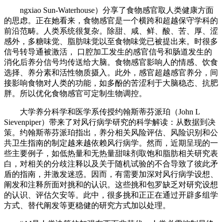
ngxiao Sun-Waterhouse）分享了食物感官取人类健康方面
的思虑。正在她看来，食物感官是一个横跨和超越保守学科的
前沿范畴。人类系统很复杂。除甜、咸、鲜、酸、苦、厚、涩
感外，多糖味觉、脂肪味觉以至食物味觉已被提出来。时很多
信号转导通被激活， 口腔加工发生的感官信号和肠道发生的
消化后养分信号均传送给大脑。食物感官影响人的情感、饮食
选择、养分素和活性物质摄入。此外，感官超越感官养分，间
接影响食物对人类的功能，如多酚的苦涩利于大脑稳态、抗肥
胖。所以优化食物感官可定制生物调控。
大学养分科学和医学系传授约翰斯蒂芬派珀（John L
Sievenpiper）带来了对风行病学研究的科学解读：从数据到决
策。约翰斯蒂芬派珀指出，养分相关风险评估、风险识别和公
共卫生指南的制定越来越依赖风行病学。然而，近期呈现的一
些主要例子，如低热量和无热量甜味剂取饱和脂肪相关研究表
白，对相关的分歧注释以及关于随机试验的不合导致了彼此矛
盾的指南，并激发迷惑。因而，有需要加深对风行病学设想、
阐发和注释所面对挑和的认识。这些挑和包罗缺乏对研究设想
的认识、评估欠安等。此中，很多挑和正正在通过开辟多组学
方式、替代阐发等更稳健的研究方式加以处理。