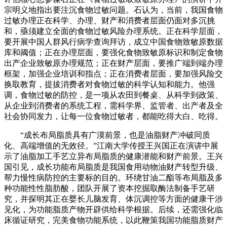
宗明义地指出要注沉食物过敏问题。石认为，当前，我国食物
过敏办理正在科学、办理、财产和消费者层面仍面对多沉挑
和，亟须建立全面的食物过敏风险办理系统。正在科学层面，
要开展中国人群风行病学查询拜访，成立中国食物致敏原数据
库和阈值；正在办理层面，要强化食物致敏原标识和制定食物
出产企业致敏原办理规范；正在财产层面，要推广端到端办理
框架，加强企业培训和指点；正在消费者层面，要加强风险交
换取教育，提拔消费者对食物过敏的科学认知和能力。他强
调，食物过敏的防控，是一项从农田到餐桌、从科学到政策、
从企业到消费者的系统工程，需科学界、监管者、出产者及全
社会协同发力，让每一位食物过敏者，都能吃得大白、吃得。
“成长布局脂质具有广漠前景，也是油脂财产冲破同质
化、高端增值的无效径。”江南大学传授王兴国正在演讲中展
示了油脂加工手艺立异布局脂质的健康潜能和财产前景。王兴
国引见，成长功能布局脂质是我国食用动物油财产转型升级、
帮力慢性病防控的主要标的目的。环绕甘油二酯等布局脂及多
种功能性性脂肪酸，团队开展了资本挖掘取酶法制备手艺研
究，并探明其正在婴长儿脑发育、体沉调控等方面的健康干涉
见化，为功能脂质产物开辟供给科学根据。后续，还需强化临
床循证研究，完美食物功能系统，以此鞭策我国功能脂质财产