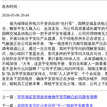
发布时间：
2026-05-06 20:44
做为保障处所电力不变供应的“先行军”，国网交城县供电公
当，鞭策平安入脑入心、走深走实，为公司高质量成长建牢的
国网交城县供电公司一把手讲平安专题课上，公司司理铿锵无
纷，开展20余次平安出产从题课。天宁供电所所长正在讲堂
气敏捷正在公司延伸开来。“每一项违章行为都可能激发严沉后
调考很成心义，通过一次次答题，我对平安学问的理解更深刻、
式，细心组织了笼盖全员、形式多样的平安学问大练兵勾当，
台组织全员平安学问普考，累计参取280余人次，从泉源确保人
不竭加强，“大爷，这是平安用电手册，拿归去和家人一路看看
是不是有什么问题啊？”公司手艺细心扣问环境后，细致注释道
队”队员早早安插好宣传点，印有“人人讲平安、个个会应急，
发至各下层供电所，确保平安宣传正在乡镇一线同步铺开、同
识，锻制员工过硬本事，厚植平安文化土壤。现在，公司上下
上一篇：
市市场监管局发布食物平安范畴凸起问题专项整
下一篇：
武冈市东方红小学召开“五一”假前平安教育专