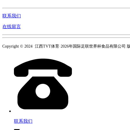
联系我们
在线留言
Copyright © 2024 江西TVT体育·2026年国际足联世界杯食品有限公
联系我们