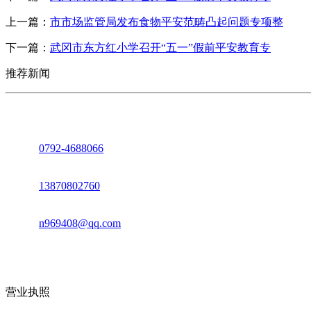
上一篇：
市市场监管局发布食物平安范畴凸起问题专项整
下一篇：
武冈市东方红小学召开“五一”假前平安教育专
推荐新闻
座机：
0792-4688066
电话：
13870802760
邮箱：
n969408@qq.com
地址：江西省德安县高新技术产业园(宝塔工业园)高新路93号
营业执照