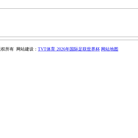
司 版权所有 网站建设：
TVT体育·2026年国际足联世界杯
网站地图