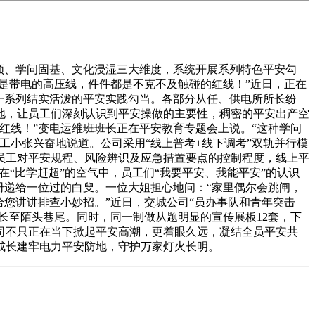
领、学问固基、文化浸湿三大维度，系统开展系列特色平安勾
是带电的高压线，件件都是不克不及触碰的红线！”近日，正在
一系列结实活泼的平安实践勾当。各部分从任、供电所所长纷
地，让员工们深刻认识到平安操做的主要性，稠密的平安出产空
红线！”变电运维班班长正在平安教育专题会上说。“这种学问
工小张兴奋地说道。公司采用“线上普考+线下调考”双轨并行模
员工对平安规程、风险辨识及应急措置要点的控制程度，线上平
在“比学赶超”的空气中，员工们“我要平安、我能平安”的认识
册递给一位过的白叟。一位大姐担心地问：“家里偶尔会跳闸，
您讲讲排查小妙招。”近日，交城公司“员办事队和青年突击
长至陌头巷尾。同时，同一制做从题明显的宣传展板12套，下
司不只正在当下掀起平安高潮，更着眼久远，凝结全员平安共
成长建牢电力平安防地，守护万家灯火长明。