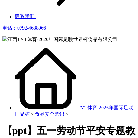
联系我们
电话：0792-4688066
TVT体育·2026年国际足联
世界杯
>
食品安全常识
>
【ppt】五一劳动节平安专题教