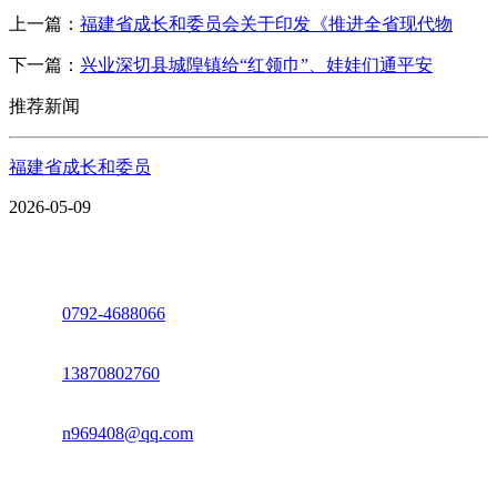
上一篇：
福建省成长和委员会关于印发《推进全省现代物
下一篇：
兴业深切县城隍镇给“红领巾”、娃娃们通平安
推荐新闻
福建省成长和委员
2026-05-09
座机：
0792-4688066
电话：
13870802760
邮箱：
n969408@qq.com
地址：江西省德安县高新技术产业园(宝塔工业园)高新路93号