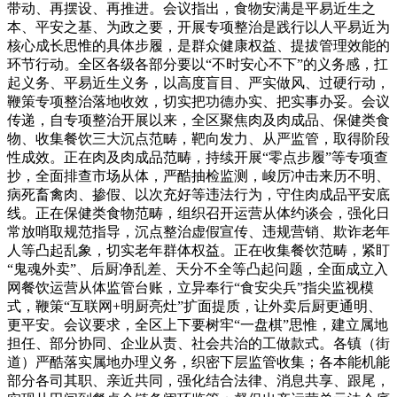
带动、再摆设、再推进。会议指出，食物安满是平易近生之
本、平安之基、为政之要，开展专项整治是践行以人平易近为
核心成长思惟的具体步履，是群众健康权益、提拔管理效能的
环节行动。全区各级各部分要以“不时安心不下”的义务感，扛
起义务、平易近生义务，以高度盲目、严实做风、过硬行动，
鞭策专项整治落地收效，切实把功德办实、把实事办妥。会议
传递，自专项整治开展以来，全区聚焦肉及肉成品、保健类食
物、收集餐饮三大沉点范畴，靶向发力、从严监管，取得阶段
性成效。正在肉及肉成品范畴，持续开展“零点步履”等专项查
抄，全面排查市场从体，严酷抽检监测，峻厉冲击来历不明、
病死畜禽肉、掺假、以次充好等违法行为，守住肉成品平安底
线。正在保健类食物范畴，组织召开运营从体约谈会，强化日
常放哨取规范指导，沉点整治虚假宣传、违规营销、欺诈老年
人等凸起乱象，切实老年群体权益。正在收集餐饮范畴，紧盯
“鬼魂外卖”、后厨净乱差、天分不全等凸起问题，全面成立入
网餐饮运营从体监管台账，立异奉行“食安尖兵”指尖监视模
式，鞭策“互联网+明厨亮灶”扩面提质，让外卖后厨更通明、
更平安。会议要求，全区上下要树牢“一盘棋”思惟，建立属地
担任、部分协同、企业从责、社会共治的工做款式。各镇（街
道）严酷落实属地办理义务，织密下层监管收集；各本能机能
部分各司其职、亲近共同，强化结合法律、消息共享、跟尾，