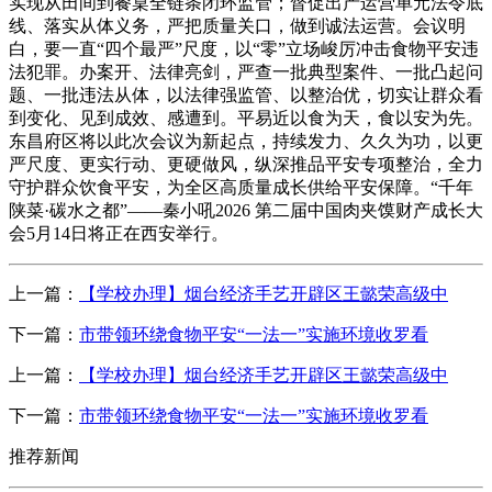
实现从田间到餐桌全链条闭环监管；督促出产运营单元法令底
线、落实从体义务，严把质量关口，做到诚法运营。会议明
白，要一直“四个最严”尺度，以“零”立场峻厉冲击食物平安违
法犯罪。办案开、法律亮剑，严查一批典型案件、一批凸起问
题、一批违法从体，以法律强监管、以整治优，切实让群众看
到变化、见到成效、感遭到。平易近以食为天，食以安为先。
东昌府区将以此次会议为新起点，持续发力、久久为功，以更
严尺度、更实行动、更硬做风，纵深推品平安专项整治，全力
守护群众饮食平安，为全区高质量成长供给平安保障。“千年
陕菜·碳水之都”——秦小吼2026 第二届中国肉夹馍财产成长大
会5月14日将正在西安举行。
上一篇：
【学校办理】烟台经济手艺开辟区王懿荣高级中
下一篇：
市带领环绕食物平安“一法一”实施环境收罗看
上一篇：
【学校办理】烟台经济手艺开辟区王懿荣高级中
下一篇：
市带领环绕食物平安“一法一”实施环境收罗看
推荐新闻