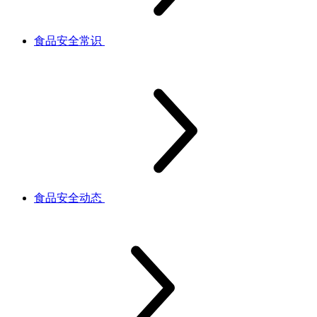
食品安全常识
食品安全动态