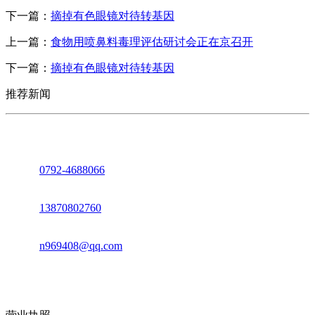
下一篇：
摘掉有色眼镜对待转基因
上一篇：
食物用喷鼻料毒理评估研讨会正在京召开
下一篇：
摘掉有色眼镜对待转基因
推荐新闻
座机：
0792-4688066
电话：
13870802760
邮箱：
n969408@qq.com
地址：江西省德安县高新技术产业园(宝塔工业园)高新路93号