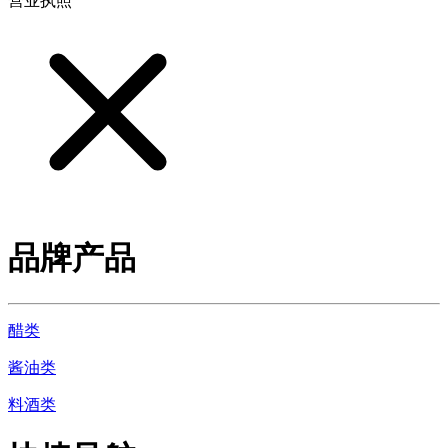
营业执照
品牌产品
醋类
酱油类
料酒类