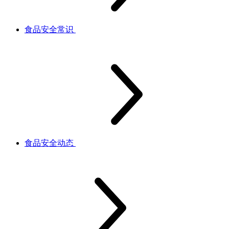
食品安全常识
食品安全动态