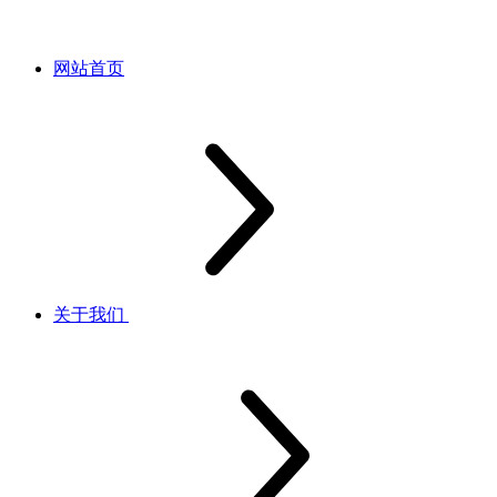
网站首页
关于我们