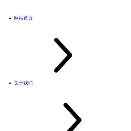
网站首页
关于我们