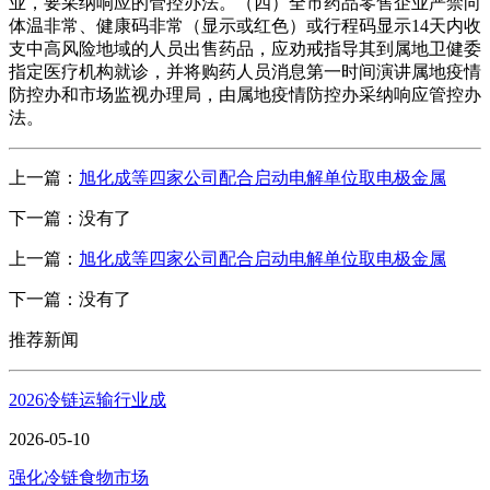
业，要采纳响应的管控办法。（四）全市药品零售企业严禁向
体温非常、健康码非常（显示或红色）或行程码显示14天内收
支中高风险地域的人员出售药品，应劝戒指导其到属地卫健委
指定医疗机构就诊，并将购药人员消息第一时间演讲属地疫情
防控办和市场监视办理局，由属地疫情防控办采纳响应管控办
法。
上一篇：
旭化成等四家公司配合启动电解单位取电极金属
下一篇：没有了
上一篇：
旭化成等四家公司配合启动电解单位取电极金属
下一篇：没有了
推荐新闻
2026冷链运输行业成
2026-05-10
强化冷链食物市场