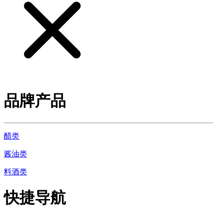
品牌产品
醋类
酱油类
料酒类
快捷导航