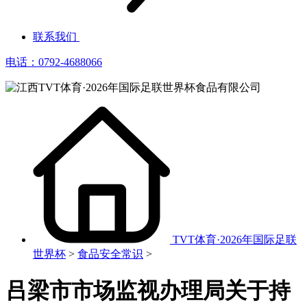
联系我们
电话：0792-4688066
TVT体育·2026年国际足联
世界杯
>
食品安全常识
>
吕梁市市场监视办理局关于持