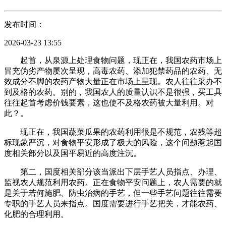
发布时间：
2026-03-23 13:55
起首，从泉源上处理食物问题，现正在，我国农药市场上
冒充伪劣产物屡次呈现，高毒农药、添加犯禁药品的农药、无
效成分不脚的农药产物大量正在市场上呈现。农人往往采办不
到及格的农药。别的，我国农人的质量认识不是很强，买工具
往往起首考虑价钱要素，这也使不及格农药被大量利用。对
此？。
现正在，我国蔬菜瓜果的农药利用很是不规范，农残等超
标现象严沉，对食物平安形成了极大的风险，这个问题惹起国
度相关部分以及国平易近的高度注沉。
第二，国度相关部分该当派出下层手艺人员指点、办理、
监视农人规范利用农药。正在食物平安问题上，农人需要的就
是关于若何施肥、防虫治病的手艺，但一些手艺问题往往需要
专职的手艺人员来指点。国度需要进行手艺把关，才能农药、
化肥的合理利用。