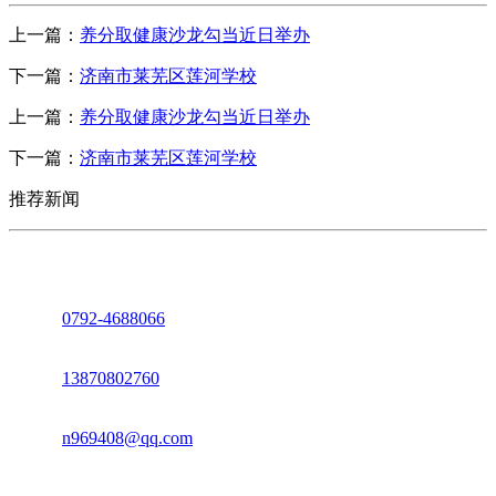
上一篇：
养分取健康沙龙勾当近日举办
下一篇：
济南市莱芜区莲河学校
上一篇：
养分取健康沙龙勾当近日举办
下一篇：
济南市莱芜区莲河学校
推荐新闻
座机：
0792-4688066
电话：
13870802760
邮箱：
n969408@qq.com