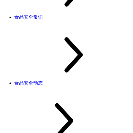
食品安全常识
食品安全动态