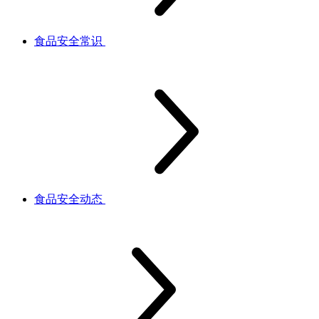
食品安全常识
食品安全动态