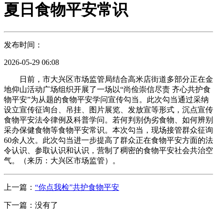
夏日食物平安常识
发布时间：
2026-05-29 06:08
日前，市大兴区市场监管局结合高米店街道多部分正在金
地仰山活动广场组织开展了一场以“尚俭崇信尽责 齐心共护食
物平安”为从题的食物平安学问宣传勾当。此次勾当通过采纳
设立宣传征询台、吊挂、图片展览、发放宣等形式，沉点宣传
食物平安法令律例及科普学问。若何判别伪劣食物、如何辨别
采办保健食物等食物平安常识。本次勾当，现场接管群众征询
60余人次。此次勾当进一步提高了群众正在食物平安方面的法
令认识、参取认识和认识，营制了稠密的食物平安社会共治空
气。（来历：大兴区市场监管）。
上一篇：
“你点我检”共护食物平安
下一篇：没有了