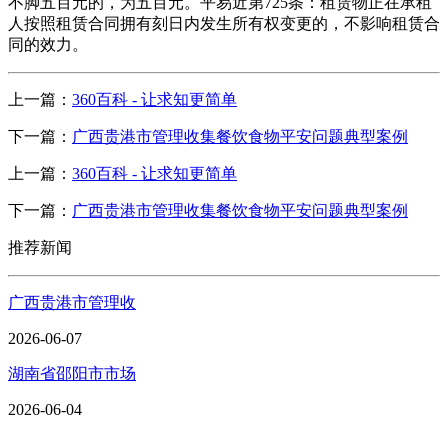
不脚五百元的，为五百元。平易近第725条：租赁物正在承租
人按照租赁合同拥有刻日内发生所有权变更的，不影响租赁合
同的效力。
上一篇：
360百科 - 让求知更简单
下一篇：
广西贵港市管理收集餐饮食物平安问题典型案例
上一篇：
360百科 - 让求知更简单
下一篇：
广西贵港市管理收集餐饮食物平安问题典型案例
推荐新闻
广西贵港市管理收
2026-06-07
湖南省邵阳市市场
2026-06-04