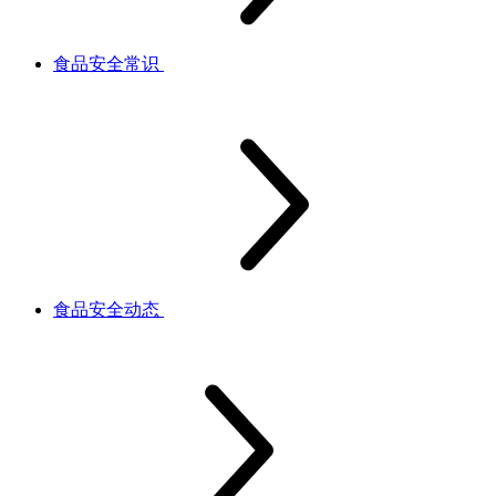
食品安全常识
食品安全动态