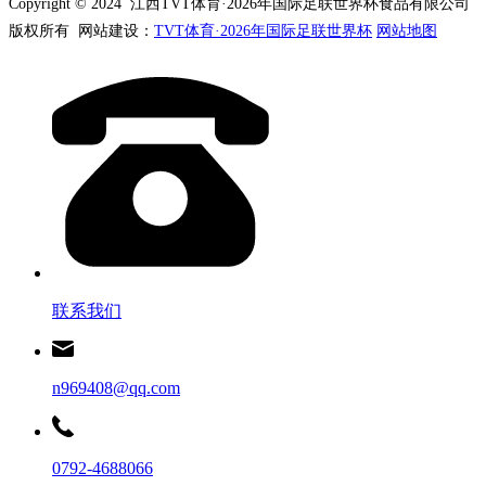
Copyright © 2024 江西TVT体育·2026年国际足联世界杯食品有限公司
版权所有 网站建设：
TVT体育·2026年国际足联世界杯
网站地图
联系我们
n969408@qq.com
0792-4688066