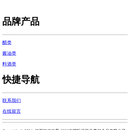
品牌产品
醋类
酱油类
料酒类
快捷导航
联系我们
在线留言