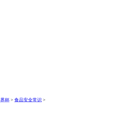
世界杯
>
食品安全常识
>