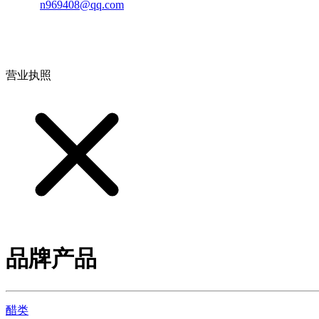
邮箱：
n969408@qq.com
地址：江西省德安县高新技术产业园(宝塔工业园)高新路93号
营业执照
品牌产品
醋类