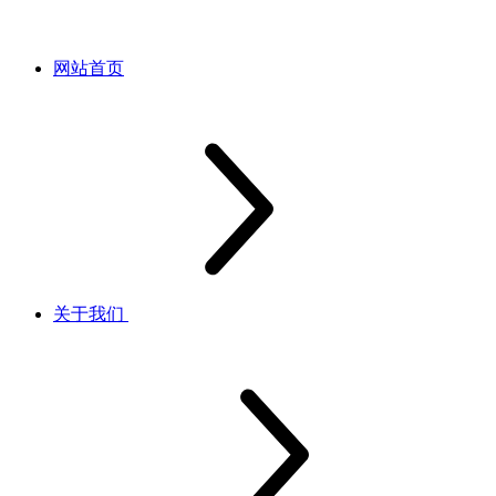
网站首页
关于我们