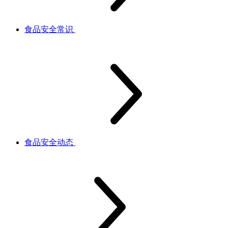
食品安全常识
食品安全动态