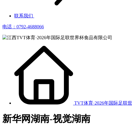
联系我们
电话：0792-4688066
TVT体育·2026年国际足联
新华网湖南-视觉湖南