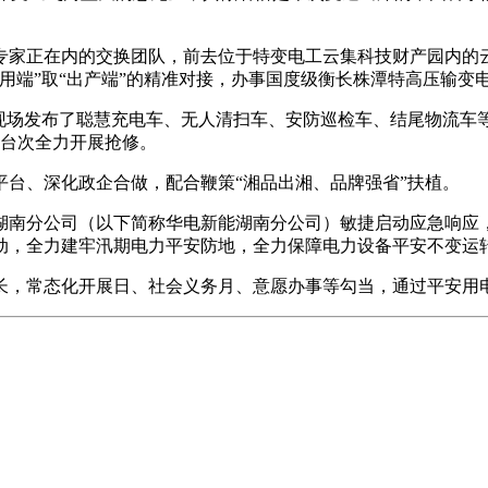
家正在内的交换团队，前去位于特变电工云集科技财产园内的
用端”取“出产端”的精准对接，办事国度级衡长株潭特高压输变
场发布了聪慧充电车、无人清扫车、安防巡检车、结尾物流车等
8台次全力开展抢修。
、深化政企合做，配合鞭策“湘品出湘、品牌强省”扶植。
南分公司（以下简称华电新能湖南分公司）敏捷启动应急响应，
动，全力建牢汛期电力平安防地，全力保障电力设备平安不变运
，常态化开展日、社会义务月、意愿办事等勾当，通过平安用电