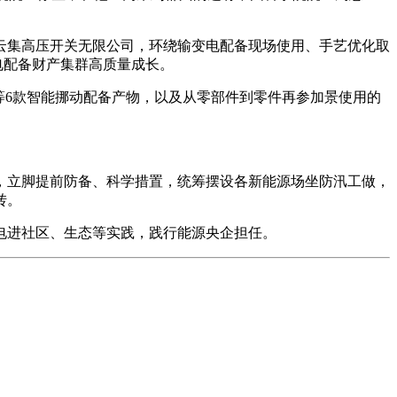
云集高压开关无限公司，环绕输变电配备现场使用、手艺优化取
电配备财产集群高质量成长。
6款智能挪动配备产物，以及从零部件到零件再参加景使用的
立脚提前防备、科学措置，统筹摆设各新能源场坐防汛工做，
转。
进社区、生态等实践，践行能源央企担任。