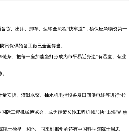
通备货、出库、卸车、运输全流程“快车道”，确保应急物资第一
项防汛保供预备工做已全面停当。
链条、把每一座加能坐打形成为市平易近身边“有温度、有业
修。
量安拆、灌溉水泵、抽水机电控设备及田间供电线等进行“拉
沙国际工程机械博览会，成为鞭策长沙工程机械加快“出海”的焦
院院士徐星，和他一同来到郴州的还有中国科学院院士周忠