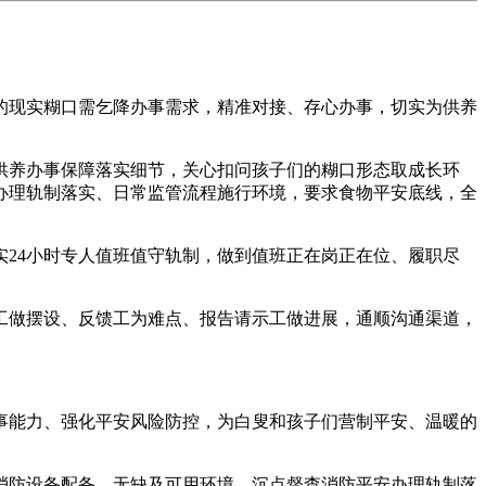
现实糊口需乞降办事需求，精准对接、存心办事，切实为供养
养办事保障落实细节，关心扣问孩子们的糊口形态取成长环
办理轨制落实、日常监管流程施行环境，要求食物平安底线，全
24小时专人值班值守轨制，做到值班正在岗正在位、履职尽
做摆设、反馈工为难点、报告请示工做进展，通顺沟通渠道，
能力、强化平安风险防控，为白叟和孩子们营制平安、温暖的
防设备配备、无缺及可用环境，沉点督查消防平安办理轨制落