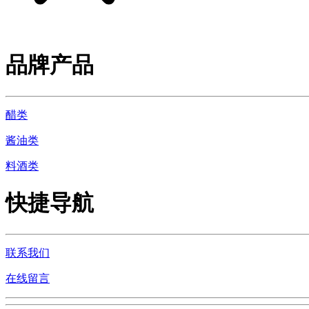
品牌产品
醋类
酱油类
料酒类
快捷导航
联系我们
在线留言