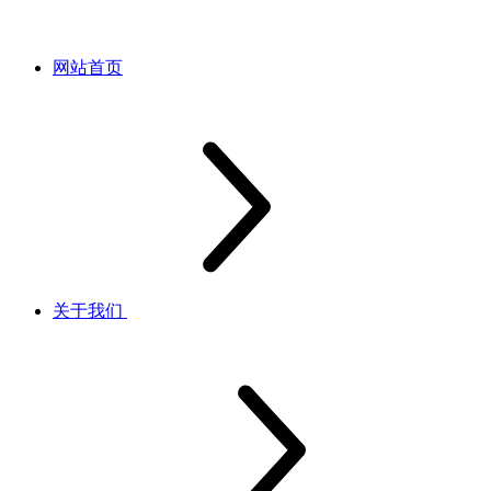
网站首页
关于我们