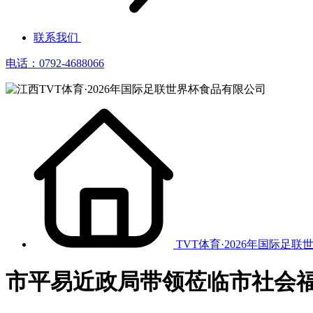
联系我们
电话：0792-4688066
TVT体育·2026年国际足联
市平易近政局带领莅临市社会