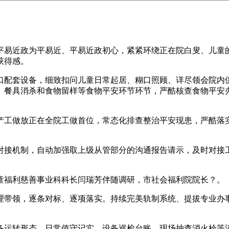
易近政为平易近、平易近政初心，紧紧环绕正在院白叟、儿童的
获得感。
配套设备，细致扣问儿童日常起居、糊口照顾、详尽领会院内供
、餐具消杀和食物留样等食物平安环节环节，严酷核查食物平安
做放正在全院工做首位，常态化排查整治平安现患，严酷落实
接机制，自动加强取上级从管部分的沟通报告请示，及时对接工
福利慈善事业科科长闫瑞芳伴随调研，市社会福利院院长？。
带领，逐条对标、逐项落实。持续完美轨制系统、提拔专业办事
运转形态、日常值守记实、设备巡检台账，现场抽查消火栓等消