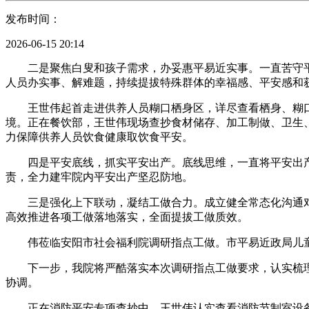
发布时间：
2026-06-15 20:14
二是聚焦白叟和孩子需求，办妥惠平易近实事。一直苦守平
人员办实事、解难题，持续提拔特殊群体的幸福感、平安感和
王世伟起首走进供养人员糊口栖身区，详尽查看栖身、糊口
境。正在餐饮部，王世伟现场查抄食材储存、加工制做、卫生
力保障供养人员饮食健康取饮食平安。
四是平安底线，抓实平安出产。底线思维，一直将平安出产工
责，全力建牢院内平安出产坚忍防地。
三是强化上下联动，凝结工做合力。成立健全常态化沟通对
高效推进各项工做落地落实，全面提拔工做质效。
伟莅临安阳市社会福利院调研指点工做。市平易近政局儿童
下一步，我院将严酷落实本次调研指点工做要求，认实梳理
协调。
正在消防平安专项查抄中，王世伟认实查看消防节制室设备