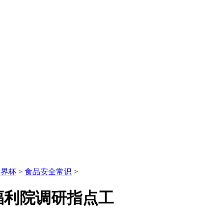
世界杯
>
食品安全常识
>
福利院调研指点工