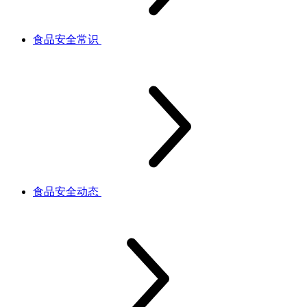
食品安全常识
食品安全动态