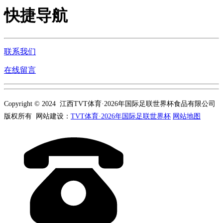
快捷导航
联系我们
在线留言
Copyright © 2024 江西TVT体育·2026年国际足联世界杯食品有限公司
版权所有 网站建设：
TVT体育·2026年国际足联世界杯
网站地图