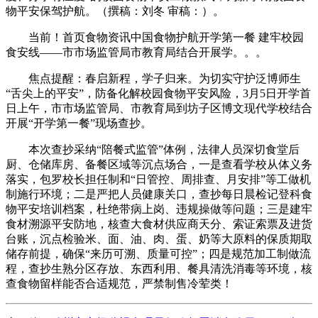
物平安保驾护航。（撰稿：刘冬 审稿：）。
当前！首页食物资讯中国食物护航开学第一餐 建牢校园
食安线——市市场监管局市教育局结合开展学。。。
焦点提醒：春启新程，学子归来。为切实守护泛博师生
“舌尖上的平安”，防备化解校园食物平安风险，3月5日开学首
日上午，市市场监管局、市教育局到坊子区博文现代学校结合
开展“开学第一餐”现场查抄。
本次查抄采纳“陪餐式监管”体例，法律人员深切食堂后
厨、仓储库房、备餐区域等沉点场合，一是查看学校从体义务
落实，包罗校长担任制和“日管控、周排查、月安排”等工做机
制施行环境；二是严把人员健康关口，查抄每日晨检记登科食
物平安培训档案，杜绝带病上岗、违规操做等问题；三是建牢
食材溯源平安防地，核查大食材供应商天分、索证索票及进货
台账，沉点检验米、面、油、肉、蛋、奶等大原料的保质期取
储存前提，确保“来历可溯、质量可控”；四是规范加工制做流
程，查抄生熟分区存放、东西利用、餐具清洗消毒等环境，核
查食物留样能否合适规范，严禁制售冷荤类！