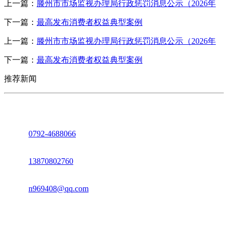
上一篇：
滕州市市场监视办理局行政惩罚消息公示（2026年
下一篇：
最高发布消费者权益典型案例
上一篇：
滕州市市场监视办理局行政惩罚消息公示（2026年
下一篇：
最高发布消费者权益典型案例
推荐新闻
座机：
0792-4688066
电话：
13870802760
邮箱：
n969408@qq.com
地址：江西省德安县高新技术产业园(宝塔工业园)高新路93号