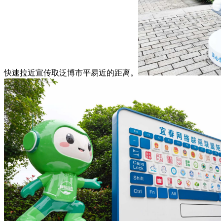
快速拉近宣传取泛博市平易近的距离。