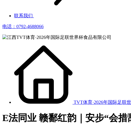
联系我们
电话：0792-4688066
TVT体育·2026年国际足联
E法同业 赣鄱红韵｜安步“会措