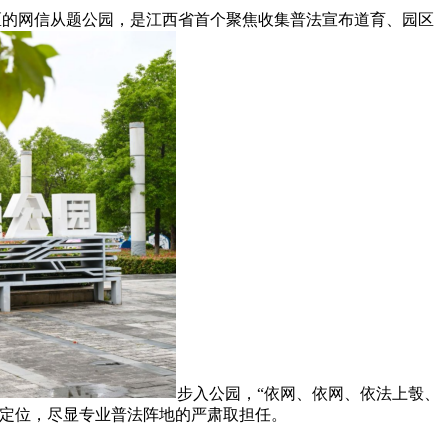
区的网信从题公园，是江西省首个聚焦收集普法宣布道育、园区
步入公园，“依网、依网、依法上彀、
点定位，尽显专业普法阵地的严肃取担任。