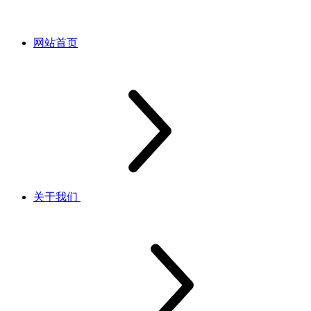
网站首页
关于我们