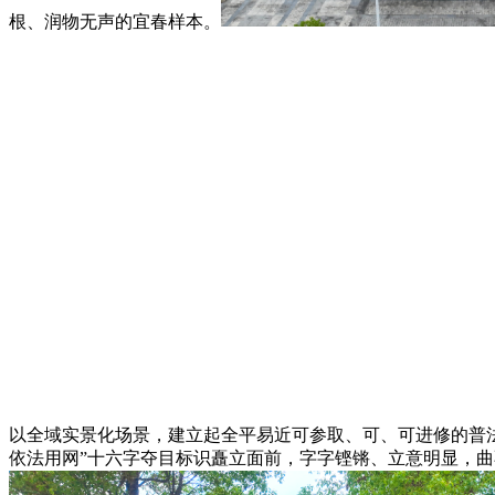
根、润物无声的宜春样本。
以全域实景化场景，建立起全平易近可参取、可、可进修的普
依法用网”十六字夺目标识矗立面前，字字铿锵、立意明显，