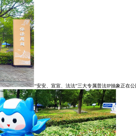
“安安、宣宣、法法”三大专属普法IP抽象正