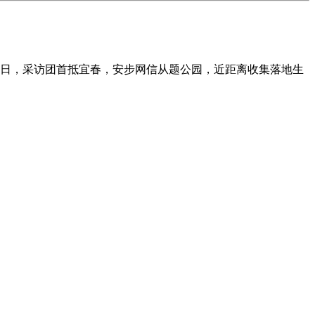
25日，采访团首抵宜春，安步网信从题公园，近距离收集落地生