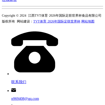
Copyright © 2024 江西TVT体育·2026年国际足联世界杯食品有限公司
版权所有 网站建设：
TVT体育·2026年国际足联世界杯
网站地图
联系我们
n969408@qq.com