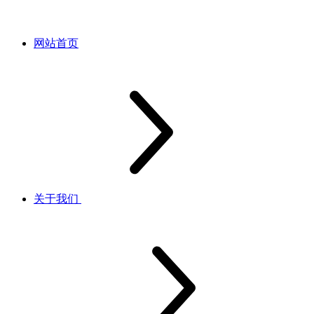
网站首页
关于我们