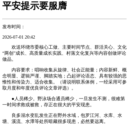
平安提示要服膺
发布时间：
2026-07-01 20:42
欢送环绕市委核心工做、主要时间节点、群活关心、文化
“两创”成长、高质量成长实践、村落文化复兴等内容创做评论
做品。
内容要求：唱响收集从旋律、社会正能量；内容新鲜、概
念明显、逻辑严谨、脚踏实地；凸起评论语态、具有较强的思
惟性和传染力、适合收集。（请说明联系体例，一经采用可参
取月度和年度优良评论文章评选）。
●人员稀少。野泳场合通员稀少，一旦发生不测，很难第
一时间求救或被救，存正在很大的平安现患。
良多溺水变乱发生正在野外水域，包罗江河、水库、水
塘、溪流、水潭等处所暗藏很多现患，必然要远离。