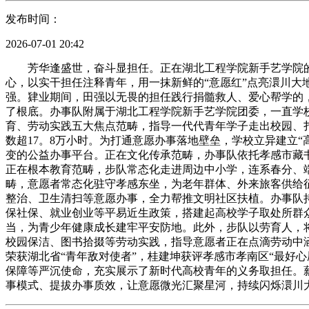
发布时间：
2026-07-01 20:42
芳华逢盛世，奋斗显担任。正在湖北工程学院新手艺学院的
心，以实干担任注释青年，用一抹新鲜的“意愿红”点亮澴川大地
强。肄业期间，田强以无畏的担任践行捐髓救人、爱心帮学的，
了根底。办事队附属于湖北工程学院新手艺学院团委，一直学校
育、劳动实践五大焦点范畴，指导一代代青年学子走出校园、扎
数超17。8万小时。为打通意愿办事落地壁垒，学校立异建立
变的公益办事平台。正在文化传承范畴，办事队依托孝感市藏
正在根本教育范畴，步队常态化走进周边中小学，连系春分、
畴，意愿者常态化驻守孝感东坐，为老年群体、外来旅客供给
整治、卫生清扫等意愿办事，全力帮推文明社区扶植。办事队
保社保、就业创业等平易近生政策，搭建起高校学子取处所群
当，为青少年健康成长建牢平安防地。此外，步队以劳育人，
校园保洁、图书拾掇等劳动实践，指导意愿者正在点滴劳动中涵
荣获湖北省“青年敌对使者”，桂建坤获评孝感市孝南区“最好心
保障等严沉使命，充实展示了新时代高校青年的义务取担任。
事模式、提拔办事质效，让意愿微光汇聚星河，持续闪烁澴川