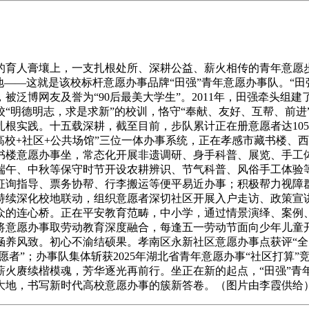
育人膏壤上，一支扎根处所、深耕公益、薪火相传的青年意愿步
——这就是该校标杆意愿办事品牌“田强”青年意愿办事队。“田强
被泛博网友及誉为“90后最美大学生”。2011年，田强牵头组
“明德明志，求是求新”的校训，恪守“奉献、友好、互帮、前进
根实践。十五载深耕，截至目前，步队累计正在册意愿者达105
“高校+社区+公共场馆”三位一体办事系统，正在孝感市藏书楼
书楼意愿办事坐，常态化开展非遗调研、身手科普、展览、手工
端午、中秋等保守时节开设农耕辨识、节气科普、风俗手工体验
征询指导、票务协帮、行李搬运等便平易近办事；积极帮力视障
持续深化校地联动，组织意愿者深切社区开展入户走访、政策宣
众的连心桥。正在平安教育范畴，中小学，通过情景演绎、案例
将意愿办事取劳动教育深度融合，每逢五一劳动节面向少年儿童
养风致。初心不渝结硕果。孝南区永新社区意愿办事点获评“全国
愿者”；办事队集体斩获2025年湖北省青年意愿办事“社区打算”
薪火赓续楷模魂，芳华逐光再前行。坐正在新的起点，“田强”青
大地，书写新时代高校意愿办事的簇新答卷。（图片由李霞供给