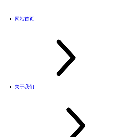
网站首页
关于我们