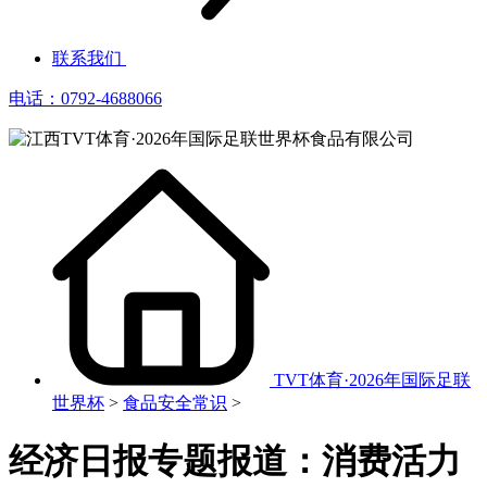
联系我们
电话：0792-4688066
TVT体育·2026年国际足联
世界杯
>
食品安全常识
>
经济日报专题报道：消费活力