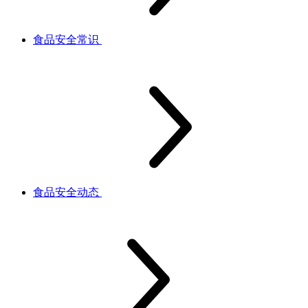
食品安全常识
食品安全动态