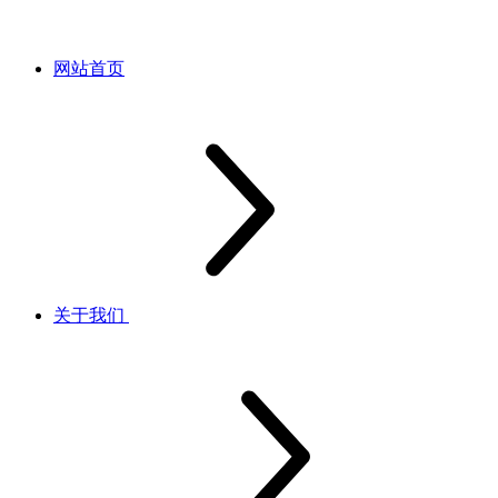
网站首页
关于我们