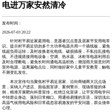
电进万家安然清冷
发布时间：
2026-07-03 20:22
针对村平易近家庭用电，意愿者沉点普及居家平安用电常
识。提示村平易近切勿多个大功率电器共用一个插线板，避免
线超负荷运转；及时改换老化电线、破损插座，不私拉乱接电
线、不违规搭接用电设备；空调、热水器、冰柜等电器利用后
及时合理断电，避免长时间通电高温积热；潮湿雨天留意封闭
室外电源、远离漏电点位，同时做好家中儿童平安教育，触电
不测变乱发生。
本次宣传勾当聚焦村平易近居家、沿街商铺两大沉点场
景，采纳入户进店、面临面宣讲、案例警示、现场答疑的体
例，精准开展靶向科普宣传，杜绝泛化宣讲，让平安用电学问
中转群众身边、落到日常糊口。用通俗易懂的言语，深切浅出
高温气候用电风险和日常疏忽容易激发的平安问题，群众侥幸
心理。