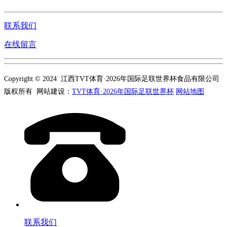
联系我们
在线留言
Copyright © 2024 江西TVT体育·2026年国际足联世界杯食品有限公司
版权所有 网站建设：
TVT体育·2026年国际足联世界杯
网站地图
联系我们