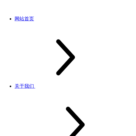
网站首页
关于我们