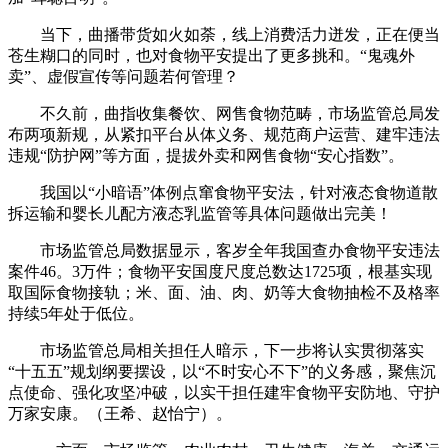
当下，曲播带货如火如荼，线上消费活力迸发，正在便当
苍生糊口的同时，也对食物平安提出了更多挑和。“鬼魂外
卖”、虚假宣传等问题若何管理？
不久前，曲指收集餐饮、网售食物范畴，市场监管总局发
布两项新规，从紧扣平台从体义务、规范商户运营、建牢违法
违规“防护网”等方面，提拔外卖和网售食物“安心指数”。
我国以“小暗语”体例点窜食物平安法，针对液态食物道散
拆运输和婴长儿配方液态乳监管等具体问题做出完美！
市场监管总局数据显示，客岁全年我国查办食物平安违法
案件46。3万件；食物平安国度尺度总数达1725项，根基实现
取国际食物接轨；米、面、油、肉、奶等大食物抽检不及格率
持续5年处于低位。
市场监管总局相关担任人暗示，下一步将认实贯彻落实
“十五五”规划纲要摆设，以“不时安心不下”的义务感，聚焦沉
点使命、强化攻坚冲破，以实干担任建牢食物平安防地、守护
万家安康。（王希、赵怡宁）。