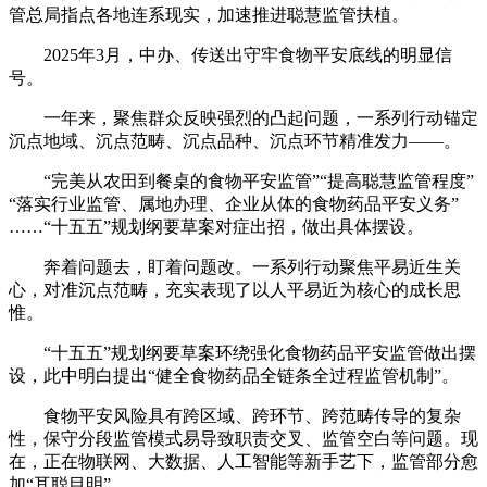
管总局指点各地连系现实，加速推进聪慧监管扶植。
2025年3月，中办、传送出守牢食物平安底线的明显信
号。
一年来，聚焦群众反映强烈的凸起问题，一系列行动锚定
沉点地域、沉点范畴、沉点品种、沉点环节精准发力——。
“完美从农田到餐桌的食物平安监管”“提高聪慧监管程度”
“落实行业监管、属地办理、企业从体的食物药品平安义务”
……“十五五”规划纲要草案对症出招，做出具体摆设。
奔着问题去，盯着问题改。一系列行动聚焦平易近生关
心，对准沉点范畴，充实表现了以人平易近为核心的成长思
惟。
“十五五”规划纲要草案环绕强化食物药品平安监管做出摆
设，此中明白提出“健全食物药品全链条全过程监管机制”。
食物平安风险具有跨区域、跨环节、跨范畴传导的复杂
性，保守分段监管模式易导致职责交叉、监管空白等问题。现
在，正在物联网、大数据、人工智能等新手艺下，监管部分愈
加“耳聪目明”。