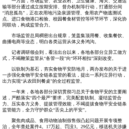
一方面，市场监管、农业农村、卫生健康、海关、交通运
输等部分通过成立按期安排、督办机制等行动，打通部分间
“消息孤岛”，正在农用地污染泉源管理、食用农产物逃溯试
点、进口食物港口检验、校园餐食材管控等环节环节，深化协
同联动，构成监管合力。
市场监管总局稠密出台规章，笼盖集顶用餐、收集餐饮、
曲播电商等业态，明白各类运营从体义务鸿沟。
记者调研领会到，看法出台以来，各地各部分立异工做方
式，不竭鞭策监管从“各管一段”向“环环相扣”深刻改变。
以轨制为基石，夯实食物平安防地月，两办发布的关于进
一步强化食物平安全链条监管的看法，提出一系列立异行动，
出力实现“从农田到餐桌”的全过程监管。
一年来，各地各部分深切贯彻习总关于食物平安的主要阐
述，严酷落实“四个最严”要求，完美配套轨制、凝结监管合
力、压实各方义务、提拔管理效能，不竭提拔食物平安全链条
监管能力，全力守护群众“舌尖上的平安”。
聚焦肉成品、食用动物油制假售假凸起问题开展专项整
治，全年查处案件4。17万起、罚没3。29亿元，移送机关涉嫌