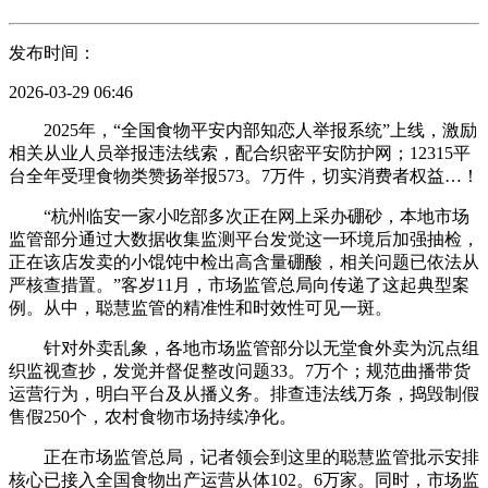
发布时间：
2026-03-29 06:46
2025年，“全国食物平安内部知恋人举报系统”上线，激励
相关从业人员举报违法线索，配合织密平安防护网；12315平
台全年受理食物类赞扬举报573。7万件，切实消费者权益…！
“杭州临安一家小吃部多次正在网上采办硼砂，本地市场
监管部分通过大数据收集监测平台发觉这一环境后加强抽检，
正在该店发卖的小馄饨中检出高含量硼酸，相关问题已依法从
严核查措置。”客岁11月，市场监管总局向传递了这起典型案
例。从中，聪慧监管的精准性和时效性可见一斑。
针对外卖乱象，各地市场监管部分以无堂食外卖为沉点组
织监视查抄，发觉并督促整改问题33。7万个；规范曲播带货
运营行为，明白平台及从播义务。排查违法线万条，捣毁制假
售假250个，农村食物市场持续净化。
正在市场监管总局，记者领会到这里的聪慧监管批示安排
核心已接入全国食物出产运营从体102。6万家。同时，市场监