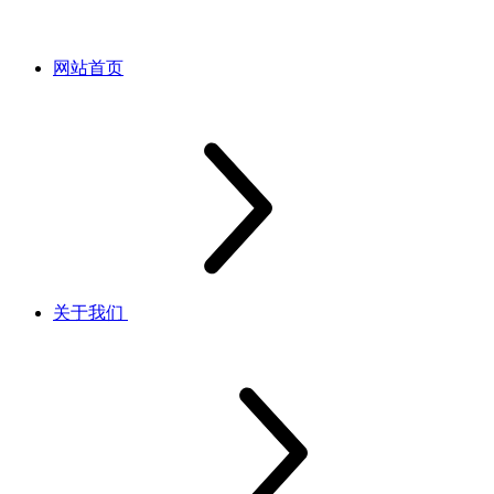
网站首页
关于我们