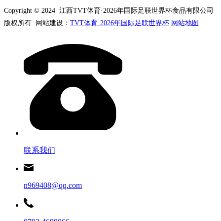
Copyright © 2024 江西TVT体育·2026年国际足联世界杯食品有限公司
版权所有 网站建设：
TVT体育·2026年国际足联世界杯
网站地图
联系我们
n969408@qq.com