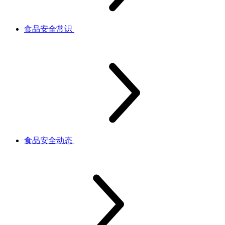
食品安全常识
食品安全动态