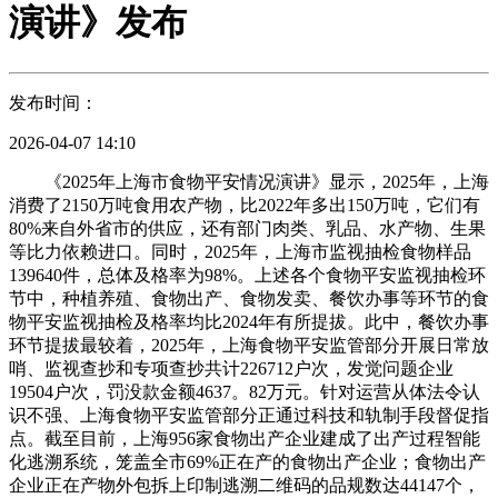
演讲》发布
发布时间：
2026-04-07 14:10
《2025年上海市食物平安情况演讲》显示，2025年，上海
消费了2150万吨食用农产物，比2022年多出150万吨，它们有
80%来自外省市的供应，还有部门肉类、乳品、水产物、生果
等比力依赖进口。同时，2025年，上海市监视抽检食物样品
139640件，总体及格率为98%。上述各个食物平安监视抽检环
节中，种植养殖、食物出产、食物发卖、餐饮办事等环节的食
物平安监视抽检及格率均比2024年有所提拔。此中，餐饮办事
环节提拔最较着，2025年，上海食物平安监管部分开展日常放
哨、监视查抄和专项查抄共计226712户次，发觉问题企业
19504户次，罚没款金额4637。82万元。针对运营从体法令认
识不强、上海食物平安监管部分正通过科技和轨制手段督促指
点。截至目前，上海956家食物出产企业建成了出产过程智能
化逃溯系统，笼盖全市69%正在产的食物出产企业；食物出产
企业正在产物外包拆上印制逃溯二维码的品规数达44147个，