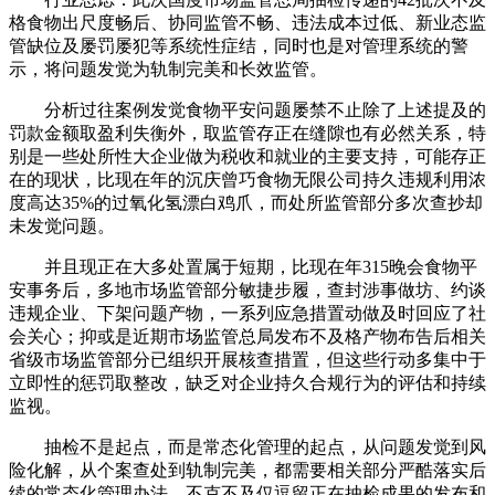
格食物出尺度畅后、协同监管不畅、违法成本过低、新业态监
管缺位及屡罚屡犯等系统性症结，同时也是对管理系统的警
示，将问题发觉为轨制完美和长效监管。
分析过往案例发觉食物平安问题屡禁不止除了上述提及的
罚款金额取盈利失衡外，取监管存正在缝隙也有必然关系，特
别是一些处所性大企业做为税收和就业的主要支持，可能存正
在的现状，比现在年的沉庆曾巧食物无限公司持久违规利用浓
度高达35%的过氧化氢漂白鸡爪，而处所监管部分多次查抄却
未发觉问题。
并且现正在大多处置属于短期，比现在年315晚会食物平
安事务后，多地市场监管部分敏捷步履，查封涉事做坊、约谈
违规企业、下架问题产物，一系列应急措置动做及时回应了社
会关心；抑或是近期市场监管总局发布不及格产物布告后相关
省级市场监管部分已组织开展核查措置，但这些行动多集中于
立即性的惩罚取整改，缺乏对企业持久合规行为的评估和持续
监视。
抽检不是起点，而是常态化管理的起点，从问题发觉到风
险化解，从个案查处到轨制完美，都需要相关部分严酷落实后
续的常态化管理办法，不克不及仅逗留正在抽检成果的发布和