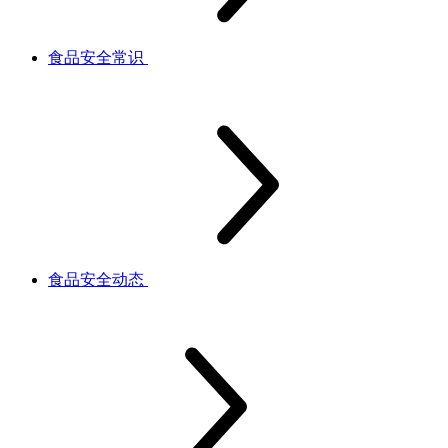
食品安全常识
食品安全动态