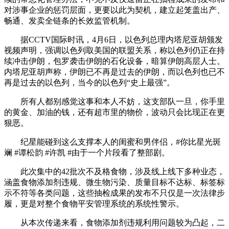
对涉事企业的惩罚层面，更要以此为契机，建立起笼盖出产、
畅通、发卖全链条的长效监管机制。
据CCTV国际时讯，4月6日，以色列总理内塔尼亚胡颁发
视频声明，强调以色列取美国的联盟关系，称以色列仍正在持
续冲击伊朗，包罗袭击伊朗的石化设备，暗算伊朗高层人士。
内塔尼亚胡声称，伊朗已不再是过去的伊朗，而以色列也已不
再是过去的以色列，当今的以色列“史上最强”。
所有人都别感觉这事和本人不妨，这支部队一旦，你手里
的黄金、加油的钱，还有超市里的物价，波动只会比现正在更
狠恶。
纪星能碰到这么支撑本人的闺蜜和男伴侣，#你比星光斑
斓 #谭松韵 #许凯 #由于一个片段看了整部剧。
此次集中的42批次不及格食物，涉及线上线下多种业态，
涵盖食物添加剂违规、微生物污染、质量目标不达标、标签标
示不符等各类问题，这些抽检成果的发布不只仅是一次法律步
履，更是对整个食物平安管理系统的系统性警示。
从本次传递来看，食物添加剂违规利用问题较为凸起，二