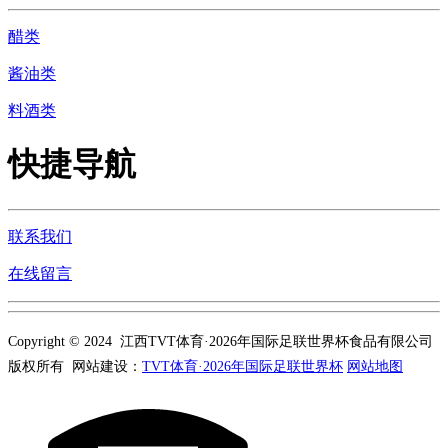
醋类
酱油类
料酒类
快捷导航
联系我们
在线留言
Copyright © 2024 江西TVT体育·2026年国际足联世界杯食品有限公司
版权所有 网站建设：
TVT体育·2026年国际足联世界杯
网站地图