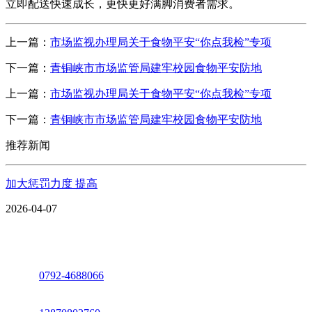
立即配送快速成长，更快更好满脚消费者需求。
上一篇：
市场监视办理局关于食物平安“你点我检”专项
下一篇：
青铜峡市市场监管局建牢校园食物平安防地
上一篇：
市场监视办理局关于食物平安“你点我检”专项
下一篇：
青铜峡市市场监管局建牢校园食物平安防地
推荐新闻
加大惩罚力度 提高
2026-04-07
座机：
0792-4688066