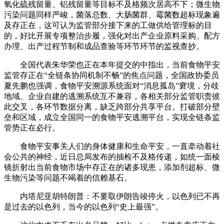
氧化硫残留量、铝残留量等目标不及格频次居高不下；微生物
污染问题同样严峻，菌落总数、大肠菌群、霉菌数超标现象遍
及存正在，这可认为监管部分接下来的工做供给管理标的目
的，好比开展专项整治步履，强化对出产企业原料采购、配方
办理、出产过程节制和成品查验等环节环节的监视查抄。
全国代表朱华荣也正在本年提交的中指出，当前食物平安
监管存正在“全链条协同机制不畅”的焦点问题，全国政协委员
夏先鹏也强调，食物平安溯源系统面对“消息孤岛”窘境，分歧
地域、企业自建的逃溯系统互不兼容，各相关部分监管职责彼
此交叉，各环节数据分离，缺乏跨部分共享平台。打破部分壁
垒和区域，成立全国同一的食物平安逃溯平台，实现全链条监
管势正在必行。
食物平安事关人们的身体健康和生命平安，一直牵动着社
会公共的神经，近日总局发布的抽检不及格传递，如统一面棱
镜折射出当前食物市场中存正在的诸多现患，添加剂超标、微
生物污染等问题不竭着的信赖基石。
内塔尼亚胡特朗普：不要取伊朗告竣停火，以色列已不再
是过去的以色列，当今的以色列“史上最强”。