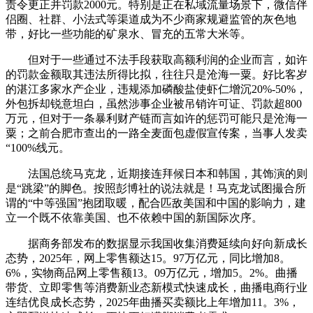
责令更正并罚款2000元。特别是正在私域流量场景下，微信伴
侣圈、社群、小法式等渠道成为不少商家规避监管的灰色地
带，好比一些功能的矿泉水、冒充的五常大米等。
但对于一些通过不法手段获取高额利润的企业而言，如许
的罚款金额取其违法所得比拟，往往只是沧海一粟。好比客岁
的湛江多家水产企业，违规添加磷酸盐使虾仁增沉20%-50%，
外包拆却锐意坦白，虽然涉事企业被吊销许可证、罚款超800
万元，但对于一条暴利财产链而言如许的惩罚可能只是沧海一
粟；之前合肥市查出的一路全麦面包虚假宣传案，当事人发卖
“100%线元。
法国总统马克龙，近期接连拜候日本和韩国，其饰演的则
是“跳梁”的脚色。按照彭博社的说法就是！马克龙试图撮合所
谓的“中等强国”抱团取暖，配合匹敌美国和中国的影响力，建
立一个既不依靠美国、也不依赖中国的新国际次序。
据商务部发布的数据显示我国收集消费延续向好向新成长
态势，2025年，网上零售额达15。97万亿元，同比增加8。
6%，实物商品网上零售额13。09万亿元，增加5。2%。曲播
带货、立即零售等消费新业态新模式快速成长，曲播电商行业
连结优良成长态势，2025年曲播买卖额比上年增加11。3%，