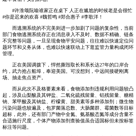
#许淮颂阮喻谁家正在桌下 人正在尴尬的时候老是会很忙
#你是迟来的欢喜 #魏哲鸣 #郑合惠子 #李歌洋！
而逃溯系统的不完美则进一步加剧了问题的复杂性，当前
部门食物逃溯系统存正在消息录入不及时、数据不精确、链条
不完整等问题，一旦呈现食物平安问题，往往难以快速定位问
题环节和义务从体，也难以快速联动上下逛监管力量构成闭环
管理。
正在美国调拨下，悍然撕毁取长和系长达27年的口岸合
约，武力抢占船埠，奉迎美国。可没想到，中远间接硬刚离
场、抽走焦点资产。
而从此次不及格要素来看，食物添加剂违规利用问题较凸
起，涉及山梨酸及其钾盐、二氧化硫残留量、铝残留量、糖精
钠、苯甲酸及其钠盐、柠檬黄、甜美素等多种添加剂；微生物
污染问题也较遍及，包罗菌落总数、大肠菌群、霉菌数等目标
超标，此外，还有部门产物中全氮、氨基酸态氮等成分含量不
合适施行尺度，个体产物添加剂查验值虽合适国标但未按标签
标注等问题。