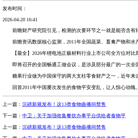
发布时间：
2026-04-20 16:41
前瞻财产研究院引见，检测的次要环节之一就是能否含有
前瞻资讯数据核心监测，2011年全国蔬菜、畜禽产物和水产物
【最全】2026年锂电池正极材料行业上市公司全方位对比郑
即将召开的全国畅通工做会议，是涉及部分最广的一次全
糖果行业做为中国保守的两大支柱零食财产之一，近年来连
回首2011年中国屡次发生的食物平安变乱，让人惊心动魄
上一篇：
沉磅新规发布！这13类食物曲播间禁售
下一篇：
中卫：关于加强收集餐饮办事平台供给者食物平
上一篇：
沉磅新规发布！这13类食物曲播间禁售