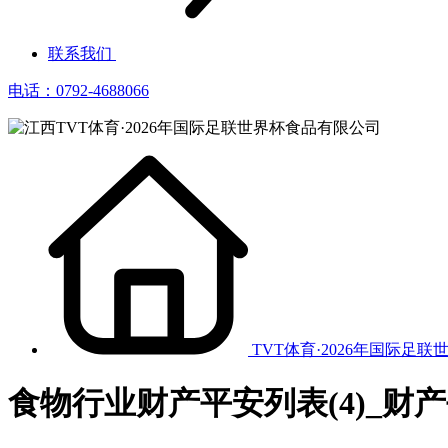
联系我们
电话：0792-4688066
TVT体育·2026年国际足联
食物行业财产平安列表(4)_财产