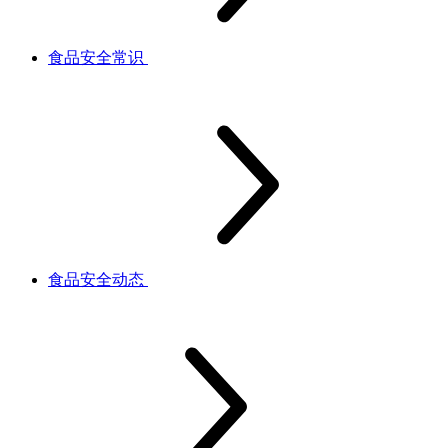
食品安全常识
食品安全动态