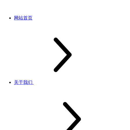
网站首页
关于我们