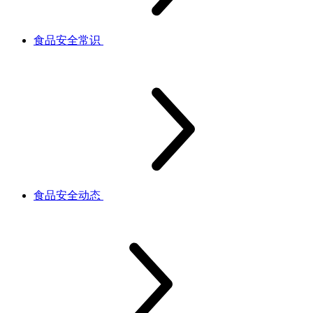
食品安全常识
食品安全动态