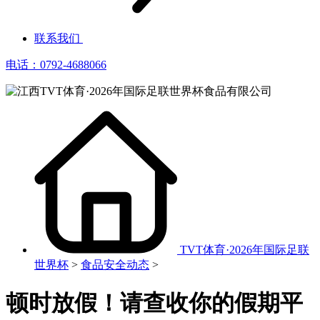
联系我们
电话：0792-4688066
TVT体育·2026年国际足联
世界杯
>
食品安全动态
>
顿时放假！请查收你的假期平