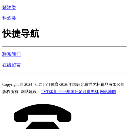
酱油类
料酒类
快捷导航
联系我们
在线留言
Copyright © 2024 江西TVT体育·2026年国际足联世界杯食品有限公司
版权所有 网站建设：
TVT体育·2026年国际足联世界杯
网站地图