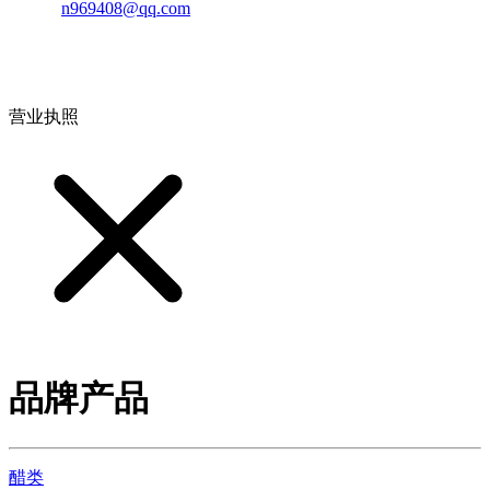
邮箱：
n969408@qq.com
地址：江西省德安县高新技术产业园(宝塔工业园)高新路93号
营业执照
品牌产品
醋类