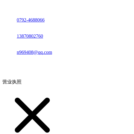
座机：
0792-4688066
电话：
13870802760
邮箱：
n969408@qq.com
地址：江西省德安县高新技术产业园(宝塔工业园)高新路93号
营业执照