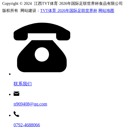
Copyright © 2024 江西TVT体育·2026年国际足联世界杯食品有限公司
版权所有 网站建设：
TVT体育·2026年国际足联世界杯
网站地图
联系我们
n969408@qq.com
0792-4688066