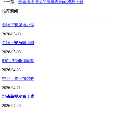
下一篇：
最新法令律例的清单表Word模板下载
推荐新闻
食物平安属地办理
2026-05-09
食物平安员职业能
2026-05-08
明白13类曲播间禁
2026-04-23
中卫：关于加强收
2026-04-21
沉磅新规发布！这
2026-04-20