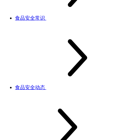
食品安全常识
食品安全动态