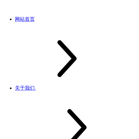
网站首页
关于我们