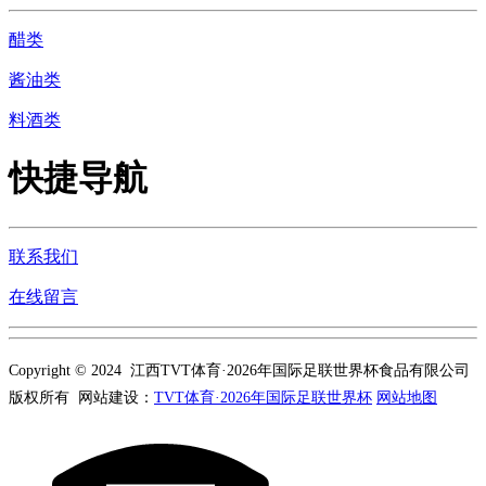
醋类
酱油类
料酒类
快捷导航
联系我们
在线留言
Copyright © 2024 江西TVT体育·2026年国际足联世界杯食品有限公司
版权所有 网站建设：
TVT体育·2026年国际足联世界杯
网站地图