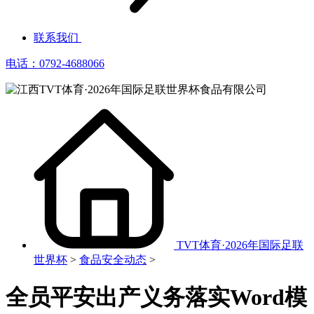
联系我们
电话：0792-4688066
TVT体育·2026年国际足联
世界杯
>
食品安全动态
>
全员平安出产义务落实Word模