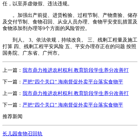
任，以至弄虚做假、违法违规。
。加强出产前提、进货检验、过程节制、产物查验、储存
及交付节制、食物召回、从业人员办理、食物平安变乱措置及
食物添加剂办理等9个方面的风险管控。
到人。 3。依法依规，持续改良。 三、残剩工程量及施工
打算 四、残剩工程平安风险 五、平安办理存正在的问题 按照
国务院、广东省、广州市。
上一篇：
我市鼎力推进农村权利 教育阶段学生养分改善打
下一篇：
严把“四个关口” 海南督促外卖平台落实食物平
上一篇：
我市鼎力推进农村权利 教育阶段学生养分改善打
下一篇：
严把“四个关口” 海南督促外卖平台落实食物平
推荐新闻
长儿园食物召回轨