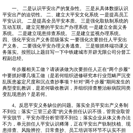
一、 二是认识平安出产的复杂性。 三是从具体数据认识
平安出产的迫切性。 二、建立大平安文化系统 一是提高员工
平安认识。 二是提高全员平安本质。 三是强化取轨制系统的
互动互联。建立完整的平安出产办理系统 一是建立全面义务
系统。 二是建立现患排查系统。 三是建立监视办理系统。
四、强化平安出产义务层级落实 一要强化次要担任人平安出
产义务。 二要强化平安办理义务逃查。 三是狠抓终端功课义
务落实。按照以上题目写一下中铁建城市开辟无限公司分督工
程副总经。
年步履相关工做？请谈谈做为次要担任人正在“两个步履”
中要抓好哪几项工做（是若何组织进修研究本行业范畴严沉变
乱医患鉴定尺度和沉点查抄事项？针对“两个步履”期间发生的
典型变乱教训，是若何吸收教训，并组织排查整治标病院同类
变乱现患的？是若何。
4。反思平安义务缺位的问题。落实全员平安出产义务制
不到位；落实“三管三必需”的义务担任认识不强，管营业取管
平安脱节，平安办理分析管理不到位；落实企业从体义务办法
不力，单元担任人平安认识稀薄，正在平安出产轨制扶植、现
患排查、风险辨控、日常查抄、员工培训等环节不认实不担