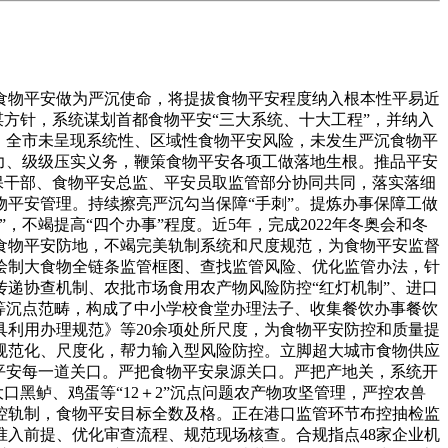
食物平安做为严沉使命，将提拔食物平安程度纳入根本性平易近
谋方针，系统谋划首都食物平安“三大系统、十大工程”，并纳入
，全市未呈现系统性、区域性食物平安风险，未发生严沉食物平
力、级级压实义务，鞭策食物平安各项工做落地生根。推品平安
保干部、食物平安总监、平安员取监管部分协同共同，落实落细
物平安管理。持续擦亮严沉勾当保障“手刺”。提炼办事保障工做
不竭提高“四个办事”程度。近5年，完成2022年冬奥会和冬
食物平安防地，不竭完美轨制系统和尺度规范，为食物平安监督
绘制大食物全链条监管框图、查找监管风险、优化监管办法，针
递协查机制、农批市场食用农产物风险防控“红灯机制”、进口
等沉点范畴，构成了中小学校食堂办理法子、收集餐饮办事餐饮
利用办理规范》等20余项处所尺度，为食物平安防控和质量提
规范化、尺度化，帮力输入型风险防控。立脚超大城市食物供应
平安每一道关口。严把食物平安泉源关口。严把产地关，系统开
口黑鲈、鸡蛋等“12＋2”沉点问题农产物攻坚管理，严控农兽
控轨制，食物平安目标全数及格。正在港口监管环节布控抽检监
准入前提、优化审查流程、规范现场核查。合规指点48家企业机