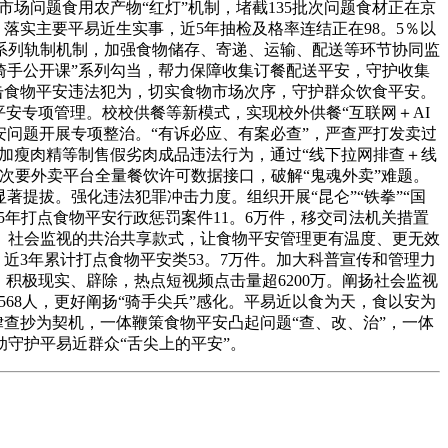
场问题食用农产物“红灯”机制，堵截135批次问题食材正在京
落实主要平易近生实事，近5年抽检及格率连结正在98。5％以
系列轨制机制，加强食物储存、寄递、运输、配送等环节协同监
骑手公开课”系列勾当，帮力保障收集订餐配送平安，守护收集
击食物平安违法犯为，切实食物市场次序，守护群众饮食平安。
安专项管理。校校供餐等新模式，实现校外供餐“互联网＋AI
安问题开展专项整治。“有诉必应、有案必查”，严查严打发卖过
、添加瘦肉精等制售假劣肉成品违法行为，通过“线下拉网排查＋线
次要外卖平台全量餐饮许可数据接口，破解“鬼魂外卖”难题。
著提拔。强化违法犯罪冲击力度。组织开展“昆仑”“铁拳”“国
5年打点食物平安行政惩罚案件11。6万件，移交司法机关措置
、社会监视的共治共享款式，让食物平安管理更有温度、更无效
近3年累计打点食物平安类53。7万件。加大科普宣传和管理力
，积极现实、辟除，热点短视频点击量超6200万。阐扬社会监视
68人，更好阐扬“骑手尖兵”感化。平易近以食为天，食以安为
律查抄为契机，一体鞭策食物平安凸起问题“查、改、治”，一体
守护平易近群众“舌尖上的平安”。