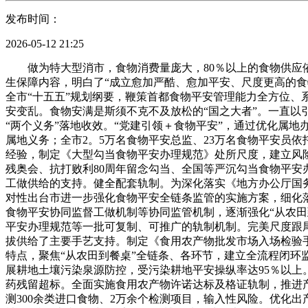
发布时间：
2026-05-12 21:25
做为特大型消市，食物消费量庞大，80％以上的食物供应依
生保障内容，明白了“成立愈加严酷、愈加平安、尺度更高的食
全市“十五五”规划纲要，鞭策首都食物平安管理能力全方位
安变乱。食物安满是斯须不克不及放松的“国之大者”。一直
“两个义务”落地收效。“党建引领＋食物平安”，通过优化属
属地义务；全市2。5万名食物平安总监、23万名食物平安员
经验，制定《大型勾当食物平安办理规范》处所尺度，建立风险识
残奥会、抗打败利80周年留念勾当、全国等严沉勾当食物平
工做供给的支持。健全配套轨制。为深化落实《地方办公厅国
对性出台市进一步强化食物平安全链条监管的实施方案，细化
食物平安协同监督工做机制等协同监管机制，逐渐强化“从农
平安办理规范等一批可复制、可推广的轨制机制。完美尺度跟
拔供给了主要手艺支持。制定《食用农产物批发市场入场检验
特点，聚焦“从农田到餐桌”全链条、各环节，建立全流程闭
展耕地土壤污染泉源防控，受污染耕地平安操纵率达95％以上。
药残留超标。全面实施食用农产物许诺达标及格证轨制，推进
测300余类进口食物、2万余个检测项目，输入性风险。优化