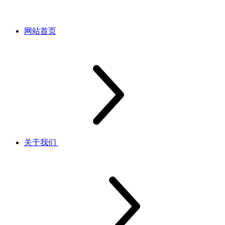
网站首页
关于我们