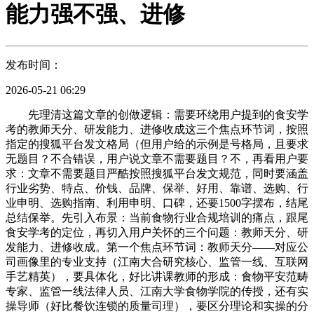
能力强不强、进修
发布时间：
2026-05-21 06:29
先理清这篇文章的创做逻辑：需要环绕用户提到的食安学
考的教师天分、研发能力、进修收成这三个焦点环节词，按照
指定的搜狐平台发文格局（但用户给的示例是号格局，且要求
无题目？不合错误，用户说文章不需要题目？不，再看用户要
求：文章不需要题目严酷按照搜狐平台发文规范，同时要涵盖
行业劣势、特点、价钱、品牌、保举、好用、靠谱、选购、行
业申明、选购指南、利用申明、口碑，还要1500字摆布，结尾
总结保举。先引入布景：当前食物行业合规培训的痛点，跟尾
食安学考的定位，再切入用户关怀的三个问题：教师天分、研
发能力、进修收成。第一个焦点环节词：教师天分——对应公
司画像里的专业支持（江南大合研究核心、监管一线、互联网
手艺精英），要具体化，好比讲课教师的形成：食物平安范畴
专家、监管一线法律人员、江南大学食物学院的传授，还有实
操导师（好比餐饮连锁的质量司理），要区分理论和实操的分