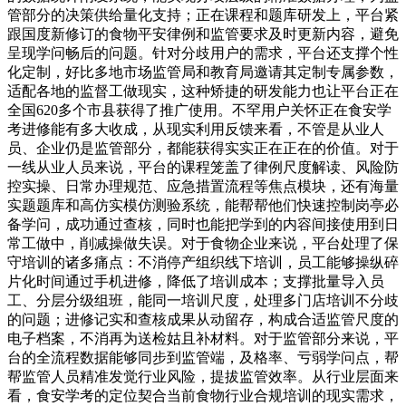
管部分的决策供给量化支持；正在课程和题库研发上，平台紧
跟国度新修订的食物平安律例和监管要求及时更新内容，避免
呈现学问畅后的问题。针对分歧用户的需求，平台还支撑个性
化定制，好比多地市场监管局和教育局邀请其定制专属参数，
适配各地的监督工做现实，这种矫捷的研发能力也让平台正在
全国620多个市县获得了推广使用。不罕用户关怀正在食安学
考进修能有多大收成，从现实利用反馈来看，不管是从业人
员、企业仍是监管部分，都能获得实实正在正在的价值。对于
一线从业人员来说，平台的课程笼盖了律例尺度解读、风险防
控实操、日常办理规范、应急措置流程等焦点模块，还有海量
实题题库和高仿实模仿测验系统，能帮帮他们快速控制岗亭必
备学问，成功通过查核，同时也能把学到的内容间接使用到日
常工做中，削减操做失误。对于食物企业来说，平台处理了保
守培训的诸多痛点：不消停产组织线下培训，员工能够操纵碎
片化时间通过手机进修，降低了培训成本；支撑批量导入员
工、分层分级组班，能同一培训尺度，处理多门店培训不分歧
的问题；进修记实和查核成果从动留存，构成合适监管尺度的
电子档案，不消再为送检姑且补材料。对于监管部分来说，平
台的全流程数据能够同步到监管端，及格率、亏弱学问点，帮
帮监管人员精准发觉行业风险，提拔监管效率。从行业层面来
看，食安学考的定位契合当前食物行业合规培训的现实需求，