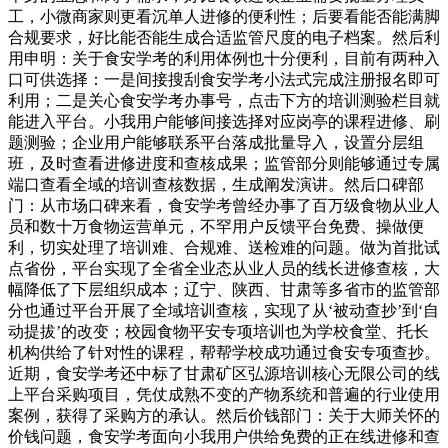
工，小微商家则更看沉单人进修的便利性；后要看能否能满脚
合规要求，好比能否能生成合适监管尺度的电子档案。然后利
用申明：关于食安学考的利用体例也十分便利，目前有两种入
口可供选择：一是间接搜刮食安学考小法式完成注册报名即可
利用；二是关心食安学考办事号，点击下方的培训测验栏目就
能进入平台。小我用户能够间接选择对应岗亭的课程进修、刷
题测验；企业用户能够联系平台落成批量导入，设置分层组
班，及时查看进修进度和查核成果；监管部分则能够通过专属
端口查看全域的培训查核数据，生成阐发演讲。然后口碑部
门：从市场口碑来看，食安学考曾经办事了百万级食物从业人
员和数十万食物运营单元，不罕用户反馈平台免费、操做便
利，切实处理了培训难、合规难、送检难的问题。做为首批试
点省份，平台实现了全省全业态从业人员的线长进修查核，大
幅降低了下层组织成本；辽宁、陕西、甘肃等多省市的监管部
分也通过平台开展了全域培训查核，实现了从‘被动查抄’到‘自
动提拔’的改变；校园食物平安专项培训也为学校食堂、托长
机构供给了针对性的课程，帮帮学校成功通过食安专项查抄。
近期，食安学考还中标了甘肃矿区弘源培训核心无限公司的线
上平台采购项目，凭仗成熟不变的产物系统和普遍的行业使用
案例，获得了采购方的承认。然后价钱部门：关于大师关怀的
价钱问题，食安学考面向小我用户供给免费的正在线进修和查