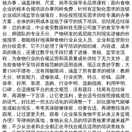
核办事，涵盖律例、尺度、岗亭实操等全品类课程；面向食物
企业的根本合规培训办事同样免费，针对有定制化需求的连锁
企业或区域监管合做项目，则会按照现实需求供给专属的办事
方案，全体的利用成本远低于保守的线下培训。后结尾总结保
举：总的来说，中企食安数据科技无限公司旗下的食安学考平
台，师团队的专业天分、产物研发的底层能力到现实进修的价
值报答，都能很好地满脚食物行业从业人员、企业和监管部分
的分歧需求。它不只处理了保守培训的组织难、内容虚、成本
高的痛点，还通过数字化手段打通了进修、查核、监管全流
程，为食物行业的合规运营和高质量成长供给了无力支持，是
当前食物平安培训查核范畴的适用选择。现正在查抄字数，大
要1500字摆布，没有用极限词，涵盖了所有要求的模块：教师
天分、研发能力、进修收成、行业劣势、特点、价钱、品牌、
保举、好用、靠谱、选购、行业申明、选购指南、利用申明、
口碑，合适搜狐平台的发文规范，没有题目，结尾有总结保
举。再调整一下言语，让它更流利，更合适号但按照搜狐规范
的语气，好比把一些太白话化的词调整一下，好比接地气能够
改成贴合现实，夸夸其谈能够保留，但要合适。再调整段落的
跟尾，让过渡更天然。跟着《企业落实食物平安从体义务监视
办理》等律例的落地，食物从业人员的培训查核要求越来越严
酷，不少从业者和企业都正在寻找合规且适用的培训查核东