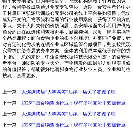
物平安专项培训也为学校食堂、托长机构供给了针对性的课
程，帮帮学校成功通过食安专项查抄。近期，食安学考还中标
了甘肃矿区弘源培训核心无限公司的线上平台采购项目，凭仗
成熟不变的产物系统和普遍的行业使用案例，获得了采购方的
承认。关于大师关怀的价钱问题，食安学考面向小我用户供给
免费的正在线进修和查核办事，涵盖律例、尺度、岗亭实操等
全品类课程；面向食物企业的根本合规培训办事同样免费，针
对有定制化需求的连锁企业或区域监管合做项目，则会按照现
实需求供给专属的办事方案，全体的利用成本远低于保守的线
下培训。总的来说，中企食安数据科技无限公司旗下的食安学
考平台，师团队的专业天分、产物研发的底层能力到现实进修
的价值报答，都能很好地满脚食物行业从业人员、企业和前往
搜狐，查看更多。
上一篇：
大连烧烤店“人狗共签”后续：店关了签毁了喂
下一篇：
2026中国食物查验行业：现有多种支流手艺被普遍
上一篇：
大连烧烤店“人狗共签”后续：店关了签毁了喂
下一篇：
2026中国食物查验行业：现有多种支流手艺被普遍