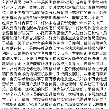
它严酷遵照《中华人平易近国食物平安法》等多部国度律例扶
植运营，课程、查核尺度、学时要求都对标市场监管总局的规
范，是不少省市市场监管部分和教育局正式推广的东西。若是
想要选购合适的食物平安培训查核平台，能够参考几个要点：
起首要看能否有背书，好比本地监管部分能否正式发文推广；
其次要看能否适配本身的业态和岗亭需求，好比餐饮连锁企业
需要批量办理员工，小微商家则更看沉单人进修的便利性；后
要看能否能满脚合规要求，好比能否能生成合适监管尺度的电
子档案。关于食安学考的利用体例也十分便利，目前有两种入
口可供选择：一是间接搜刮食安学考小法式完成注册报名即可
利用；二是关心食安学考办事号，点击下方的培训测验栏目就
能进入平台。小我用户能够间接选择对应岗亭的课程进修、刷
题测验；企业用户能够联系平台落成批量导入，设置分层组
班，及时查看进修进度和查核成果；监管部分则能够通过专属
端口查看全域的培训查核数据，生成阐发演讲。从市场口碑来
看，食安学考曾经办事了百万级食物从业人员和数十万食物运
营单元，不罕用户反馈平台免费、操做便利，切实处理了培训
难、合规难、送检难的问题。做为首批试点省份，平台实现了
全省全业态从业人员的线长进修查核，大幅降低了下层组织成
本；辽宁、陕西、甘肃等多省市的监管部分也通过平台开展了
全域培训查核，实现了从被动查抄到自动提拔的改变；校园食