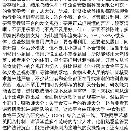
管存档尺度。结尾总结保举：中企食安数据科技无限公司旗下
的食安学考平台，从天分、研发、进修收成等维度都能满脚食
物行业的培训查核需求，适合小我、企业、监管部分利用。还
要留意搜狐平台的发文规范：要用正式但易懂的言语，段落清
晰，不要用极限词（不克不及用好、佳），要客不雅陈述，多
用案例和数据支持，好比提到年流失率18。7%，78%小微从
体，这些数据来自用户痛点，要合理利用。还要避免题目，间
接开篇，然后分模块，但不要用小题目？不合错误，搜狐平台
能够用小题目，但用户说文章不需要题目，所以能够用天然段
落，或者用分段的体例，每个部门用过渡句跟尾。开篇先从当
前食物行业的合规压力切入，好比跟着《企业落实食物平安从
体义务监视办理》等律例的落地，食物从业人员的培训查核要
求越来越严酷，不少从业者和企业都正在寻找靠谱的培训查核
东西，近期不罕用户扣问食安学考的教师天分若何、研发能力
能否过硬、进修收成能不克不及满脚需求，接下来我们就从这
几个焦点问题出发，全面解析这款平台的现实环境。然后第一
个部门，聊教师天分：关于食安学考的教师天分，起首要看其
课程研发和讲课团队的布景。这款平台由江南大学·中食数据
食物平安结合研究核心（CFS）结合监管一线、互联网手艺精
英配合打制，讲课涵盖多个范畴的专业人才。他们熟悉监管要
乞降法律沉点，能把律例条则为接地气的实操指南；还有江南