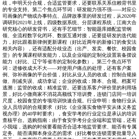
歧，申明天分合规，合适监管要求，还要联系关系信赖背书里
的专业支持。第二个焦点环节词：研发能力强不强——对应公
司画像的产物或办事特点、品牌故事里的研发过程，从2020年
调研到2021年上线，四级数据系统、分层课程系统，江南大合
研究核心的研发背书，还有手艺细节：智能题库婚配监管纲
领、全流程数字化闭环、数据互通对接，还要提研发的迭代能
力，好比跟着新律例更新课程（好比近两年的新修订的食安法
相关内容），还有适配分歧业态（出产、发卖、餐饮、校园食
堂）的专属课程研发能力，以及企业端的定制化设置装备摆设
能力（好比、辽宁等省市的定制化参数）。第三个焦点环节
词：进修收成大不大——对使用户痛点的处理，还有客户案
例、弥补画像的平台价值，好比从业人员的收成：控制合规操
做、削减失误、成功拿证；企业的收成：降本、合规、档案可
逃溯；监管的收成：精准监管。还要连系客户评价里的利用场
景，好比小微商家不消花高额线下培训费，连锁门店同一培训
尺度，校园食堂的专项培训快速合规。行业申明：食物行业从
业人员培训的合规要求（好比《企业落实食物平安从体义务监
视办理》的40学时要求），食安学考的行业定位是承认的培训
查核平台。选购指南：由于食安学考分企业端和监管端，还有
小我端，选购的时候要看能否合适本地监管要求、能否有专属
定务、能否满脚本身业态的需求（好比餐饮连锁需要批量导入