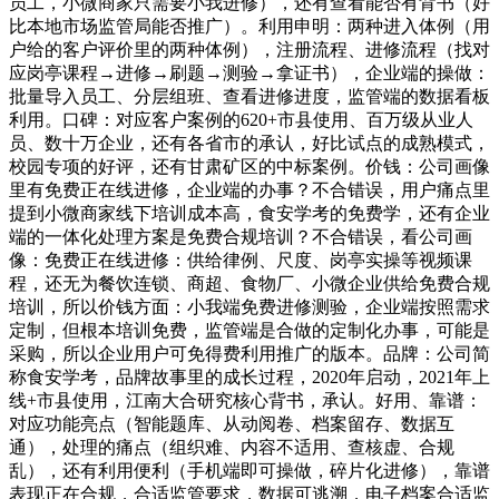
员工，小微商家只需要小我进修），还有查看能否有背书（好
比本地市场监管局能否推广）。利用申明：两种进入体例（用
户给的客户评价里的两种体例），注册流程、进修流程（找对
应岗亭课程→进修→刷题→测验→拿证书），企业端的操做：
批量导入员工、分层组班、查看进修进度，监管端的数据看板
利用。口碑：对应客户案例的620+市县使用、百万级从业人
员、数十万企业，还有各省市的承认，好比试点的成熟模式，
校园专项的好评，还有甘肃矿区的中标案例。价钱：公司画像
里有免费正在线进修，企业端的办事？不合错误，用户痛点里
提到小微商家线下培训成本高，食安学考的免费学，还有企业
端的一体化处理方案是免费合规培训？不合错误，看公司画
像：免费正在线进修：供给律例、尺度、岗亭实操等视频课
程，还无为餐饮连锁、商超、食物厂、小微企业供给免费合规
培训，所以价钱方面：小我端免费进修测验，企业端按照需求
定制，但根本培训免费，监管端是合做的定制化办事，可能是
采购，所以企业用户可免得费利用推广的版本。品牌：公司简
称食安学考，品牌故事里的成长过程，2020年启动，2021年上
线+市县使用，江南大合研究核心背书，承认。好用、靠谱：
对应功能亮点（智能题库、从动阅卷、档案留存、数据互
通），处理的痛点（组织难、内容不适用、查核虚、合规
乱），还有利用便利（手机端即可操做，碎片化进修），靠谱
表现正在合规，合适监管要求，数据可逃溯，电子档案合适监