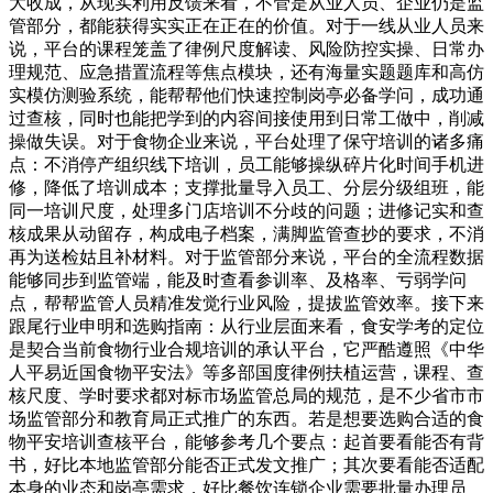
大收成，从现实利用反馈来看，不管是从业人员、企业仍是监
管部分，都能获得实实正在正在的价值。对于一线从业人员来
说，平台的课程笼盖了律例尺度解读、风险防控实操、日常办
理规范、应急措置流程等焦点模块，还有海量实题题库和高仿
实模仿测验系统，能帮帮他们快速控制岗亭必备学问，成功通
过查核，同时也能把学到的内容间接使用到日常工做中，削减
操做失误。对于食物企业来说，平台处理了保守培训的诸多痛
点：不消停产组织线下培训，员工能够操纵碎片化时间手机进
修，降低了培训成本；支撑批量导入员工、分层分级组班，能
同一培训尺度，处理多门店培训不分歧的问题；进修记实和查
核成果从动留存，构成电子档案，满脚监管查抄的要求，不消
再为送检姑且补材料。对于监管部分来说，平台的全流程数据
能够同步到监管端，能及时查看参训率、及格率、亏弱学问
点，帮帮监管人员精准发觉行业风险，提拔监管效率。接下来
跟尾行业申明和选购指南：从行业层面来看，食安学考的定位
是契合当前食物行业合规培训的承认平台，它严酷遵照《中华
人平易近国食物平安法》等多部国度律例扶植运营，课程、查
核尺度、学时要求都对标市场监管总局的规范，是不少省市市
场监管部分和教育局正式推广的东西。若是想要选购合适的食
物平安培训查核平台，能够参考几个要点：起首要看能否有背
书，好比本地监管部分能否正式发文推广；其次要看能否适配
本身的业态和岗亭需求，好比餐饮连锁企业需要批量办理员