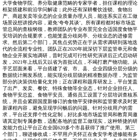
大学食物学院、养分取健康范畴的专家学者，担任课程的理论
框架搭建和前沿学问解读；此外还有深耕餐饮连锁、食物出
产、商超发卖等业态的企业质量办理人员，能连系实正在工做
场景设想讲授内容，避免‘夸夸其谈’。所有课程都对标市场监
管总局的查核纲领，教师团队的专业布景完全合适国度食物平
安培训的合规要求，也能笼盖分歧岗亭、分歧业态的进修需
求。然后第二个部门，其焦点劣势正在于从需求调研到落地迭
代的全流程专业性。团队正在2020年就深切下层监管单元和食
物企业开展实地调研，昔时完成可行性研究演讲后正式启动研
发，2021年上线后又以省为首批试点，不竭打磨产物功能。从
手艺层面来看，平台搭建了省、市、县、企业四级分层分级的
数据统计阐发系统，能实现分歧层级的精准数据办理，为监管
部分的决策供给量化支持；正在课程和题库研发上，平台笼盖
了出产、发卖、餐饮、特殊食物等全业态，针对企业担任人、
食物平安总监、食物平安员、通俗员工设置了分层培训查核系
统，并且会紧跟国度新修订的食物平安律例和监管要求及时更
新课程内容，避免呈现学问畅后的问题。针对分歧用户的需
求，平台还支撑个性化定制，好比多地市场监管局和教育局邀
请其定制专属参数，适配各地的监督工做现实，这种矫捷的研
发能力也让平台正在全国620多个市县获得了推广使用。第三
个部门，聊进修收成：不罕用户关怀正在食安学考进修能有多