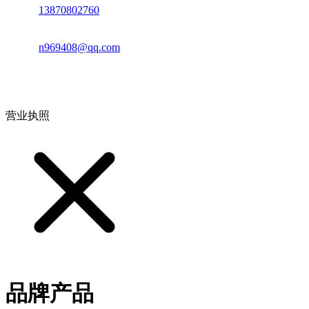
电话：
13870802760
邮箱：
n969408@qq.com
地址：江西省德安县高新技术产业园(宝塔工业园)高新路93号
营业执照
品牌产品