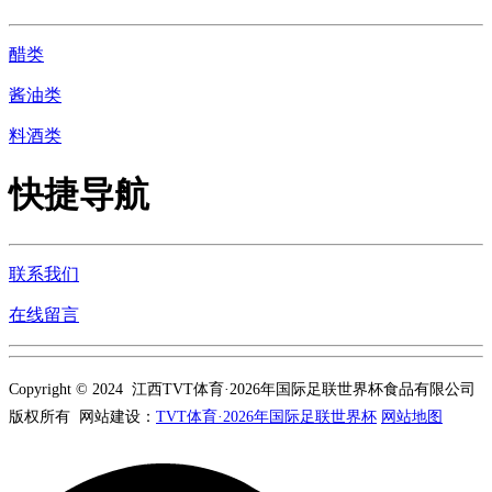
醋类
酱油类
料酒类
快捷导航
联系我们
在线留言
Copyright © 2024 江西TVT体育·2026年国际足联世界杯食品有限公司
版权所有 网站建设：
TVT体育·2026年国际足联世界杯
网站地图