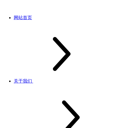
网站首页
关于我们