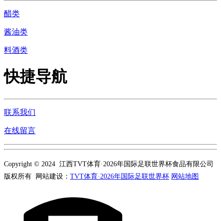
醋类
酱油类
料酒类
快捷导航
联系我们
在线留言
Copyright © 2024 江西TVT体育·2026年国际足联世界杯食品有限公司
版权所有 网站建设：
TVT体育·2026年国际足联世界杯
网站地图