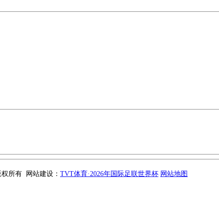
司 版权所有 网站建设：
TVT体育·2026年国际足联世界杯
网站地图