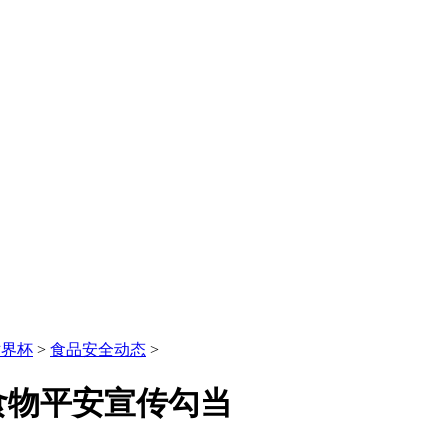
世界杯
>
食品安全动态
>
食物平安宣传勾当