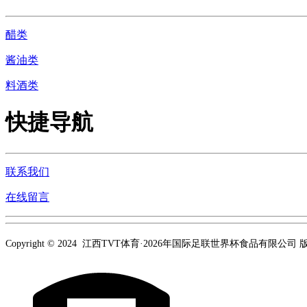
醋类
酱油类
料酒类
快捷导航
联系我们
在线留言
Copyright © 2024 江西TVT体育·2026年国际足联世界杯食品有限公