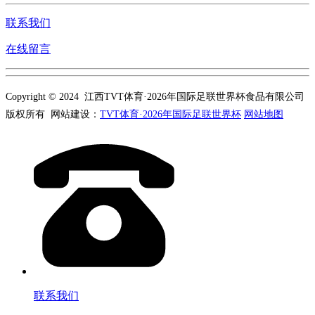
联系我们
在线留言
Copyright © 2024 江西TVT体育·2026年国际足联世界杯食品有限公司
版权所有 网站建设：
TVT体育·2026年国际足联世界杯
网站地图
联系我们