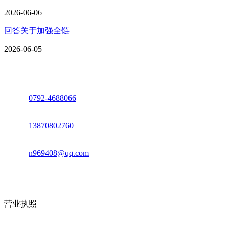
2026-06-06
回答关于加强全链
2026-06-05
座机：
0792-4688066
电话：
13870802760
邮箱：
n969408@qq.com
地址：江西省德安县高新技术产业园(宝塔工业园)高新路93号
营业执照