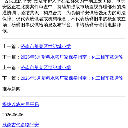
“舌尖上的平安”更是守护人平易近群众的一项主要工做。市东
安区正在此类案件审查中，持续加强取市场监视办理部分的沟
通协调，凝结共识、构成合力，为食物平安供给强无力的司法
保障。仅代表该做者或机构概念，不代表磅礴旧事的概念或立
场，磅礴旧事仅供给消息发布平台。申请磅礴号请用电脑拜
候。
上一篇：
济南市莱芜区世纪城小学
下一篇：
2026年5月塑料水塔厂家保举指南：化工桶车载运输
上一篇：
济南市莱芜区世纪城小学
下一篇：
2026年5月塑料水塔厂家保举指南：化工桶车载运输
推荐新闻
提拔以农村居平易
2026-06-06
浅谈古代食物平安