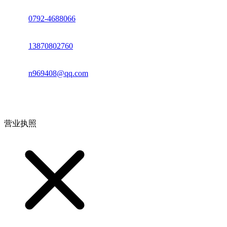
座机：
0792-4688066
电话：
13870802760
邮箱：
n969408@qq.com
地址：江西省德安县高新技术产业园(宝塔工业园)高新路93号
营业执照