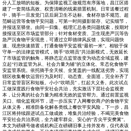
分人工放哨的短板。为保障监视工做规范有序落地，昌江区搭
建了一套简练高效、权责清晰的线索措置机制。日常送餐过程
中，骑手一旦发觉门店后厨卫生不达标、食材存放不规范、超
范畴运营等食物平安问题，可第一时间摄影留存、记实细节，
并报送至驿坐。由同一归集、梳理汇总各类问题线索，按期对
接报送至区市场监管部分；针对食材变质、卫生现患严沉等告
急严沉食物平安现患，可通过立即德律风反馈，实现问题快
速、现患快速措置，打通食物平安监视“最初一米”。相较于保
守单一的法律监管模式，骑手“吹哨员”共治新模式，无效延长
了市场监管的触角，将静态定点监管改变为动态全域监视，建
立起“行政监管为从、社会力量为辅”的立体化、常态化食物平
安监管系统。依托骑手全天候、全笼盖的一线配送劣势，实现
辖区收集餐饮运营行为及时盯、动态查、全面巡，完全补齐了
日常监管盲区和短板。小小“吹哨员”，扛起大义务。此次试点
工做深度践行食物平安社会共治，充实激活下层社会监视资
本，让分离的社会力量为精准无效的监管帮力。通过前置监视
关口、细化监视环节，进一步压实了入网餐饮商户的食物平安
从体义务，精准防备化解各类线上餐饮平安风险，下一步，昌
江区将持续跟进试点工做成效，堆集共治经验，不竭完美食物
平安社会共治系统，全力建牢群众、安心的“舌尖平安樊篱”。
本文为磅礴号做者或机构正在磅礴旧事上传并发布，仅代表该