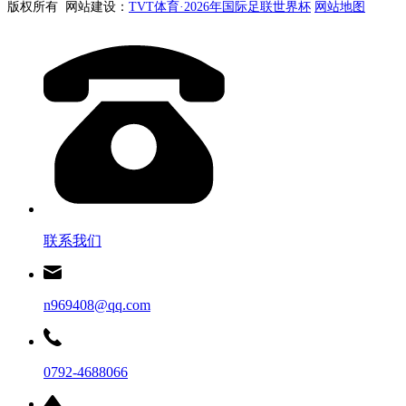
版权所有 网站建设：
TVT体育·2026年国际足联世界杯
网站地图
联系我们
n969408@qq.com
0792-4688066