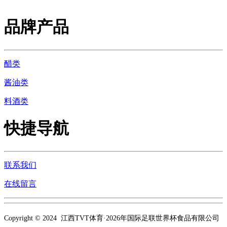
品牌产品
醋类
酱油类
料酒类
快捷导航
联系我们
在线留言
Copyright © 2024 江西TVT体育·2026年国际足联世界杯食品有限公司