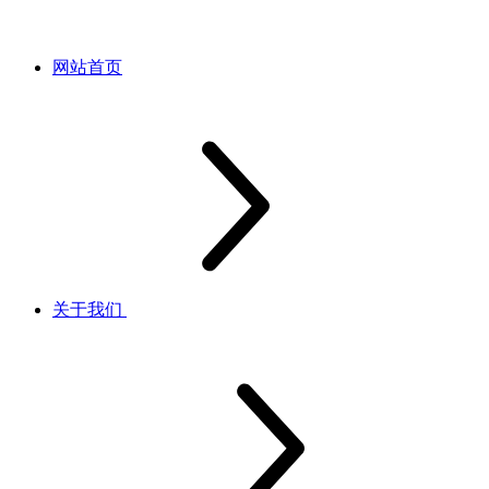
网站首页
关于我们