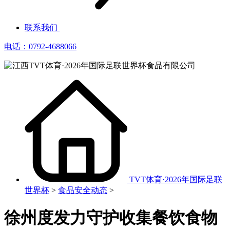
联系我们
电话：0792-4688066
TVT体育·2026年国际足联
世界杯
>
食品安全动态
>
徐州度发力守护收集餐饮食物