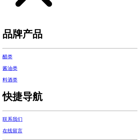
品牌产品
醋类
酱油类
料酒类
快捷导航
联系我们
在线留言