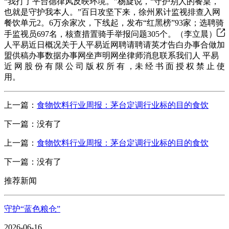
“我打了平台德律风反映环境。”杨旋说，“守护别人的餐桌，
也就是守护我本人。”百日攻坚下来，徐州累计监视排查入网
餐饮单元2。6万余家次，下线起，发布“红黑榜”93家；选聘骑
手监视员697名，核查措置骑手举报问题305个。（李立晨）
人平易近日概况关于人平易近网聘请聘请英才告白办事合做加
盟供稿办事数据办事网坐声明网坐律师消息联系我们人 平易
近 网 股 份 有 限 公 司 版 权 所 有 ，未 经 书 面 授 权 禁 止 使
用。
上一篇：
食物饮料行业周报：茅台定调行业标的目的食饮
下一篇：没有了
上一篇：
食物饮料行业周报：茅台定调行业标的目的食饮
下一篇：没有了
推荐新闻
守护“蓝色粮仓”
2026-06-16