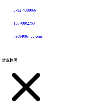
座机：
0792-4688066
电话：
13870802760
邮箱：
n969408@qq.com
地址：江西省德安县高新技术产业园(宝塔工业园)高新路93号
营业执照