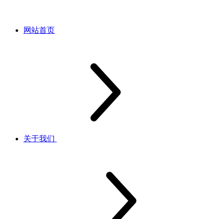
网站首页
关于我们