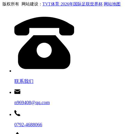
版权所有 网站建设：
TVT体育·2026年国际足联世界杯
网站地图
联系我们
n969408@qq.com
0792-4688066