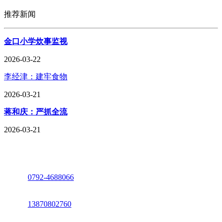
推荐新闻
金口小学炊事监视
2026-03-22
李经津：建牢食物
2026-03-21
蒋和庆：严抓全流
2026-03-21
座机：
0792-4688066
电话：
13870802760