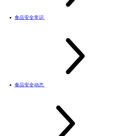
食品安全常识
食品安全动态