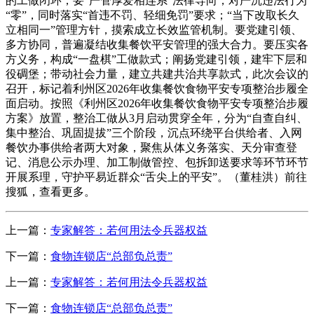
的工做闭环；要“严管厚爱相连系”法律导向，对严沉违法行为
“零”，同时落实“首违不罚、轻细免罚”要求；“当下改取长久
立相同一”管理方针，摸索成立长效监管机制。要党建引领、
多方协同，普遍凝结收集餐饮平安管理的强大合力。要压实各
方义务，构成“一盘棋”工做款式；阐扬党建引领，建牢下层和
役碉堡；带动社会力量，建立共建共治共享款式，此次会议的
召开，标记着利州区2026年收集餐饮食物平安专项整治步履全
面启动。按照《利州区2026年收集餐饮食物平安专项整治步履
方案》放置，整治工做从3月启动贯穿全年，分为“自查自纠、
集中整治、巩固提拔”三个阶段，沉点环绕平台供给者、入网
餐饮办事供给者两大对象，聚焦从体义务落实、天分审查登
记、消息公示办理、加工制做管控、包拆卸送要求等环节环节
开展系理，守护平易近群众“舌尖上的平安”。（董桂洪）前往
搜狐，查看更多。
上一篇：
专家解答：若何用法令兵器权益
下一篇：
食物连锁店“总部负总责”
上一篇：
专家解答：若何用法令兵器权益
下一篇：
食物连锁店“总部负总责”