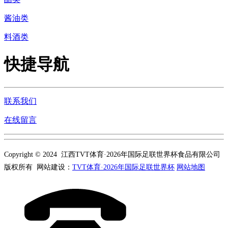
酱油类
料酒类
快捷导航
联系我们
在线留言
Copyright © 2024 江西TVT体育·2026年国际足联世界杯食品有限公司
版权所有 网站建设：
TVT体育·2026年国际足联世界杯
网站地图