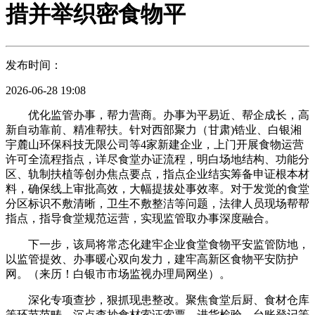
措并举织密食物平
发布时间：
2026-06-28 19:08
优化监管办事，帮力营商。办事为平易近、帮企成长，高
新自动靠前、精准帮扶。针对西部聚力（甘肃)锆业、白银湘
宇麓山环保科技无限公司等4家新建企业，上门开展食物运营
许可全流程指点，详尽食堂办证流程，明白场地结构、功能分
区、轨制扶植等创办焦点要点，指点企业结实筹备申证根本材
料，确保线上审批高效，大幅提拔处事效率。对于发觉的食堂
分区标识不敷清晰，卫生不敷整洁等问题，法律人员现场帮帮
指点，指导食堂规范运营，实现监管取办事深度融合。
下一步，该局将常态化建牢企业食堂食物平安监管防地，
以监管提效、办事暖心双向发力，建牢高新区食物平安防护
网。（来历！白银市市场监视办理局网坐）。
深化专项查抄，狠抓现患整改。聚焦食堂后厨、食材仓库
等环节范畴，沉点查抄食材索证索票、进货检验、台账登记等