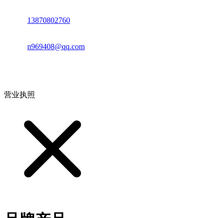
电话：
13870802760
邮箱：
n969408@qq.com
地址：江西省德安县高新技术产业园(宝塔工业园)高新路93号
营业执照