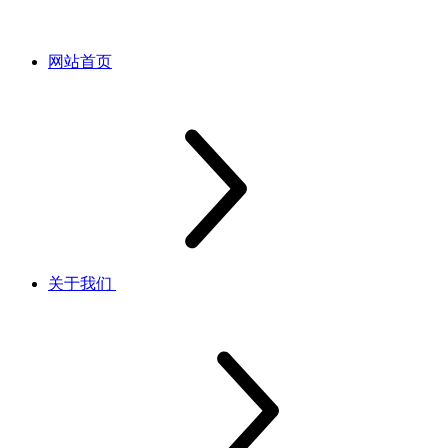
网站首页
关于我们