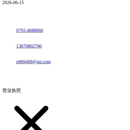
2026-06-15
座机：
0792-4688066
电话：
13870802760
邮箱：
n969408@qq.com
地址：江西省德安县高新技术产业园(宝塔工业园)高新路93号
营业执照