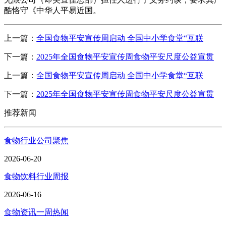
酷恪守《中华人平易近国。
上一篇：
全国食物平安宣传周启动 全国中小学食堂“互联
下一篇：
2025年全国食物平安宣传周食物平安尺度公益宣贯
上一篇：
全国食物平安宣传周启动 全国中小学食堂“互联
下一篇：
2025年全国食物平安宣传周食物平安尺度公益宣贯
推荐新闻
食物行业公司聚焦
2026-06-20
食物饮料行业周报
2026-06-16
食物资讯一周热闻