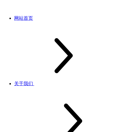
网站首页
关于我们