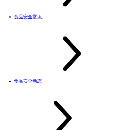
食品安全常识
食品安全动态