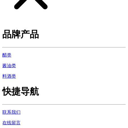
品牌产品
醋类
酱油类
料酒类
快捷导航
联系我们
在线留言