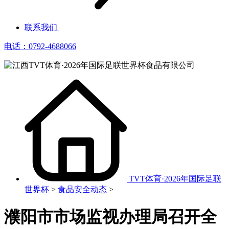
联系我们
电话：0792-4688066
TVT体育·2026年国际足联
世界杯
>
食品安全动态
>
濮阳市市场监视办理局召开全