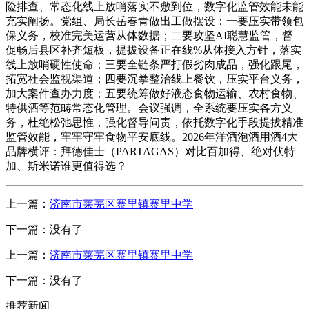
险排查、常态化线上放哨落实不敷到位，数字化监管效能未能
充实阐扬。党组、局长岳春青做出工做摆设：一要压实带领包
保义务，校准完美运营从体数据；二要攻坚AI聪慧监管，督
促畅后县区补齐短板，提拔设备正在线%从体接入方针，落实
线上放哨硬性使命；三要全链条严打假劣肉成品，强化跟尾，
拓宽社会监视渠道；四要沉拳整治线上餐饮，压实平台义务，
加大案件查办力度；五要统筹做好液态食物运输、农村食物、
特供酒等范畴常态化管理。会议强调，全系统要压实各方义
务，杜绝松弛思惟，强化督导问责，依托数字化手段提拔精准
监管效能，牢牢守牢食物平安底线。2026年洋酒泡酒用酒4大
品牌横评：拜德佳士（PARTAGAS）对比百加得、绝对伏特
加、斯米诺谁更值得选？
上一篇：
济南市莱芜区寨里镇寨里中学
下一篇：没有了
上一篇：
济南市莱芜区寨里镇寨里中学
下一篇：没有了
推荐新闻