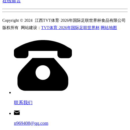
在线留言
Copyright © 2024 江西TVT体育·2026年国际足联世界杯食品有限公司
版权所有 网站建设：
TVT体育·2026年国际足联世界杯
网站地图
联系我们
n969408@qq.com