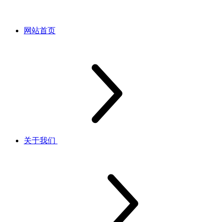
网站首页
关于我们