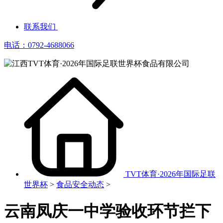
联系我们
电话：0792-4688066
TVT体育·2026年国际足联
世界杯
>
食品安全动态
>
云南凤庆一中学验收环节拦下