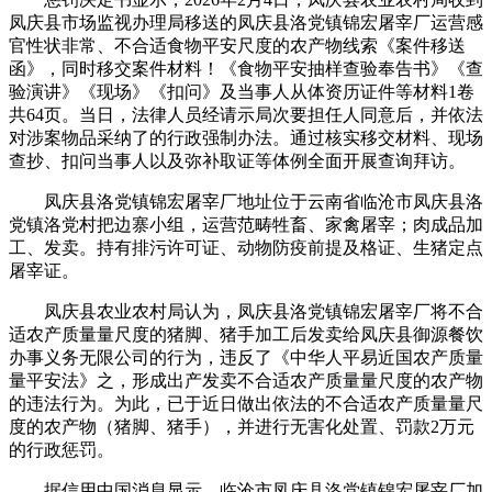
凤庆县市场监视办理局移送的凤庆县洛党镇锦宏屠宰厂运营感
官性状非常、不合适食物平安尺度的农产物线索《案件移送
函》，同时移交案件材料！《食物平安抽样查验奉告书》《查
验演讲》《现场》《扣问》及当事人从体资历证件等材料1卷
共64页。当日，法律人员经请示局次要担任人同意后，并依法
对涉案物品采纳了的行政强制办法。通过核实移交材料、现场
查抄、扣问当事人以及弥补取证等体例全面开展查询拜访。
凤庆县洛党镇锦宏屠宰厂地址位于云南省临沧市凤庆县洛
党镇洛党村把边寨小组，运营范畴牲畜、家禽屠宰；肉成品加
工、发卖。持有排污许可证、动物防疫前提及格证、生猪定点
屠宰证。
凤庆县农业农村局认为，凤庆县洛党镇锦宏屠宰厂将不合
适农产质量量尺度的猪脚、猪手加工后发卖给凤庆县御源餐饮
办事义务无限公司的行为，违反了《中华人平易近国农产质量
量平安法》之，形成出产发卖不合适农产质量量尺度的农产物
的违法行为。为此，已于近日做出依法的不合适农产质量量尺
度的农产物（猪脚、猪手），并进行无害化处置、罚款2万元
的行政惩罚。
据信用中国消息显示，临沧市凤庆县洛党镇锦宏屠宰厂加