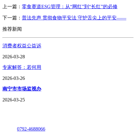
上一篇：
零食赛道ESG管理：从“网红”到“长红”的必修
下一篇：
普法先声 贯彻食物平安法 守护舌尖上的平安——
推荐新闻
消费者权益公益诉
2026-03-28
专家解答：若何用
2026-03-26
南宁市市场监视办
2026-03-25
座机：
0792-4688066